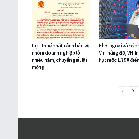
Cục Thuế phát cảnh báo về
Khối ngoại và cổ p
nhóm doanh nghiệp lỗ
Vin’ nâng đỡ, VN-I
nhiều năm, chuyển giá, lãi
hụt mốc 1.790 điể
mỏng