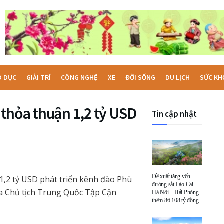
O DỤC
GIẢI TRÍ
CÔNG NGHỆ
XE
ĐỜI SỐNG
DU LỊCH
SỨC KH
thỏa thuận 1,2 tỷ USD
Tin cập nhật
Đề xuất tăng vốn
,2 tỷ USD phát triển kênh đào Phù
đường sắt Lào Cai –
 Chủ tịch Trung Quốc Tập Cận
Hà Nội – Hải Phòng
thêm 86.108 tỷ đồng