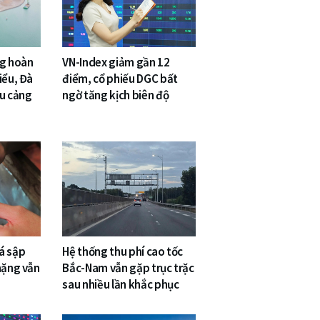
ng hoàn
VN-Index giảm gần 12
iểu, Đà
điểm, cổ phiếu DGC bất
êu cảng
ngờ tăng kịch biên độ
á sập
Hệ thống thu phí cao tốc
nặng vẫn
Bắc-Nam vẫn gặp trục trặc
sau nhiều lần khắc phục