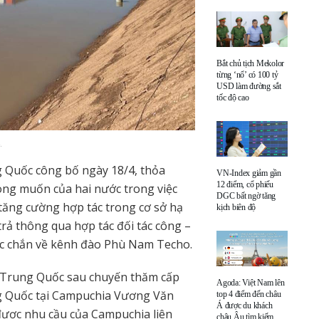
Bắt chủ tịch Mekolor
từng ‘nổ’ có 100 tỷ
USD làm đường sắt
tốc độ cao
.
 Quốc công bố ngày 18/4, thỏa
VN-Index giảm gần
12 điểm, cổ phiếu
g muốn của hai nước trong việc
DGC bất ngờ tăng
tăng cường hợp tác trong cơ sở hạ
kịch biên độ
trả thông qua hợp tác đối tác công –
ắc chắn về kênh đào Phù Nam Techo.
n Trung Quốc sau chuyến thăm cấp
Agoda: Việt Nam lên
g Quốc tại Campuchia Vương Văn
top 4 điểm đến châu
Á được du khách
ược nhu cầu của Campuchia liên
châu Âu tìm kiếm