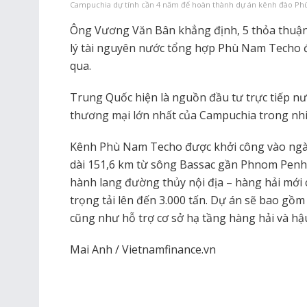
Campuchia dự tính cần 4 năm để hoàn thành dự án kênh đào P
Ông Vương Văn Bân khẳng định, 5 thỏa thuận
lý tài nguyên nước tổng hợp Phù Nam Techo đ
qua.
Trung Quốc hiện là nguồn đầu tư trực tiếp nướ
thương mại lớn nhất của Campuchia trong nh
Kênh Phù Nam Techo được khởi công vào ngày 
dài 151,6 km từ sông Bassac gần Phnom Penh 
hành lang đường thủy nội địa – hàng hải mới
trọng tải lên đến 3.000 tấn. Dự án sẽ bao gồm
cũng như hỗ trợ cơ sở hạ tầng hàng hải và hậ
Mai Anh / Vietnamfinance.vn