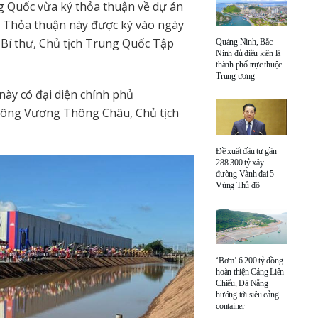
 Quốc vừa ký thỏa thuận về dự án
. Thỏa thuận này được ký vào ngày
Bí thư, Chủ tịch Trung Quốc Tập
Quảng Ninh, Bắc
Ninh đủ điều kiện là
thành phố trực thuộc
Trung ương
này có đại diện chính phủ
 ông Vương Thông Châu, Chủ tịch
Đề xuất đầu tư gần
288.300 tỷ xây
đường Vành đai 5 –
Vùng Thủ đô
‘Bơm’ 6.200 tỷ đồng
hoàn thiện Cảng Liên
Chiểu, Đà Nẵng
hướng tới siêu cảng
container