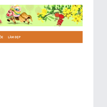
ỎE
LÀM ĐẸP