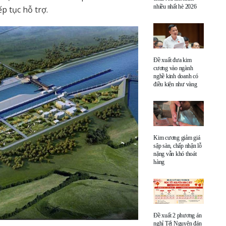
nhiều nhất hè 2026
p tục hỗ trợ.
Đề xuất đưa kim
cương vào ngành
nghề kinh doanh có
điều kiện như vàng
Kim cương giảm giá
sập sàn, chấp nhận lỗ
nặng vẫn khó thoát
hàng
Đề xuất 2 phương án
nghỉ Tết Nguyên đán