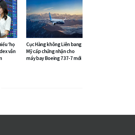
hiếu ‘họ
Cục Hàng không Liên bang
ndex vẫn
Mỹ cấp chứng nhận cho
m
máy bay Boeing 737-7 mới