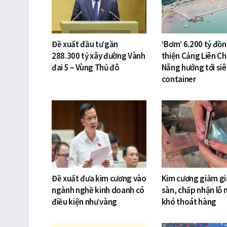
Đề xuất đầu tư gần
‘Bơm’ 6.200 tỷ đồ
288.300 tỷ xây đường Vành
thiện Cảng Liên Ch
đai 5 – Vùng Thủ đô
Nẵng hướng tới si
container
Đề xuất đưa kim cương vào
Kim cương giảm gi
ngành nghề kinh doanh có
sàn, chấp nhận lỗ 
điều kiện như vàng
khó thoát hàng