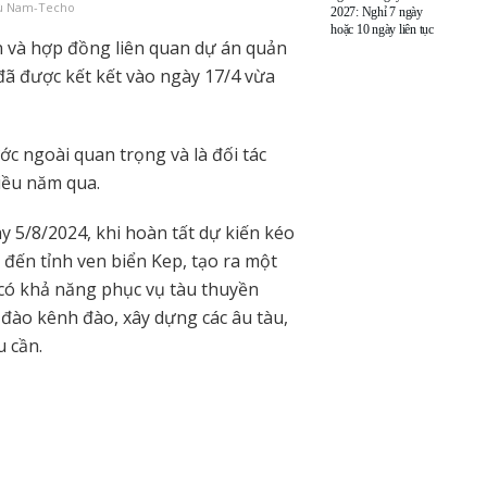
hù Nam-Techo
2027: Nghỉ 7 ngày
hoặc 10 ngày liên tục
 và hợp đồng liên quan dự án quản
ã được kết kết vào ngày 17/4 vừa
c ngoài quan trọng và là đối tác
iều năm qua.
5/8/2024, khi hoàn tất dự kiến kéo
đến tỉnh ven biển Kep, tạo ra một
 có khả năng phục vụ tàu thuyền
 đào kênh đào, xây dựng các âu tàu,
u cần.