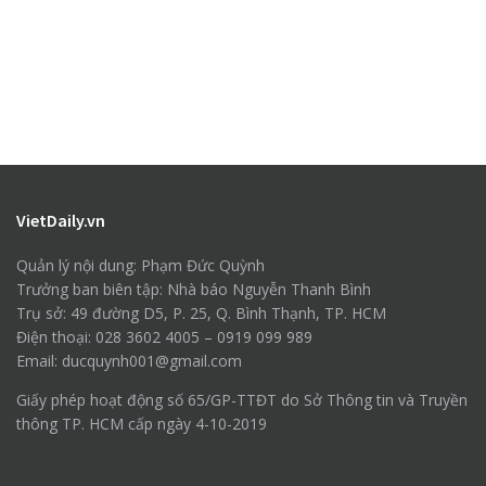
VietDaily.vn
Quản lý nội dung: Phạm Đức Quỳnh
Trưởng ban biên tập: Nhà báo Nguyễn Thanh Bình
Trụ sở: 49 đường D5, P. 25, Q. Bình Thạnh, TP. HCM
Điện thoại: 028 3602 4005 – 0919 099 989
Email: ducquynh001@gmail.com
Giấy phép hoạt động số 65/GP-TTĐT do Sở Thông tin và Truyền
thông TP. HCM cấp ngày 4-10-2019