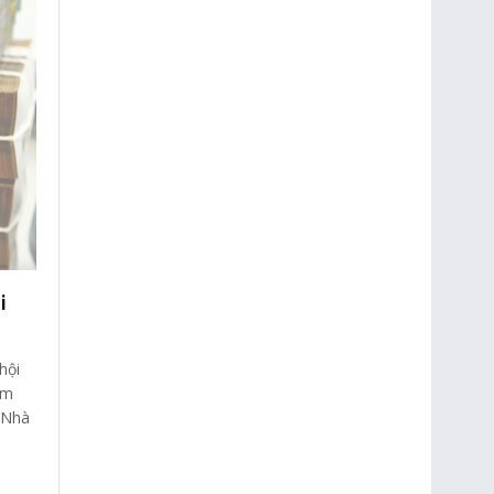
i
hội
ăm
 Nhà