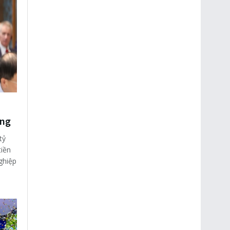
ớng
tỷ
tiền
ghiệp