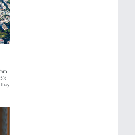
h
trầm
 15%
 thay