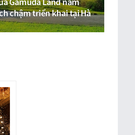
của Gamuda Land nằm
ch chậm triển khai tại Hà