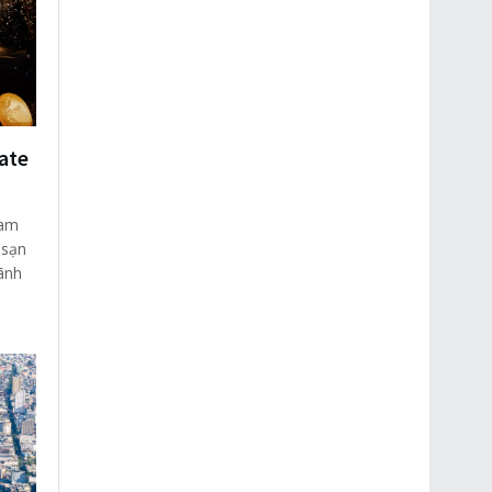
ate
nam
 sạn
ãnh