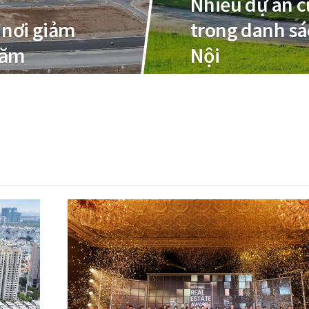
Nhiều dự án 
ó nơi giảm
trong danh sá
năm
Nội