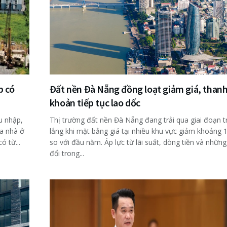
p có
Đất nền Đà Nẵng đồng loạt giảm giá, than
khoản tiếp tục lao dốc
u nhập,
Thị trường đất nền Đà Nẵng đang trải qua giai đoạn 
a nhà ở
lắng khi mặt bằng giá tại nhiều khu vực giảm khoảng
ó từ...
so với đầu năm. Áp lực từ lãi suất, dòng tiền và những
đổi trong...