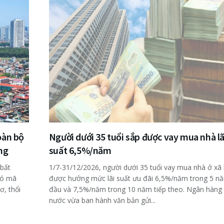
oàn bộ
Người dưới 35 tuổi sắp được vay mua nhà lã
ng
suất 6,5%/năm
 bất
1/7-31/12/2026, người dưới 35 tuổi vay mua nhà ở xã 
có mã
được hưởng mức lãi suất ưu đãi 6,5%/năm trong 5 n
ơ, thổi
đầu và 7,5%/năm trong 10 năm tiếp theo. Ngân hàng
nước vừa ban hành văn bản gửi...