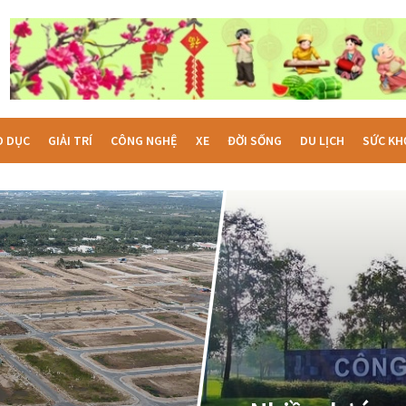
O DỤC
GIẢI TRÍ
CÔNG NGHỆ
XE
ĐỜI SỐNG
DU LỊCH
SỨC KH