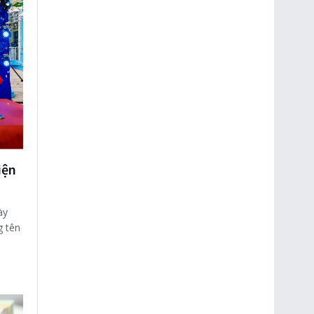
iện
ày
g tên