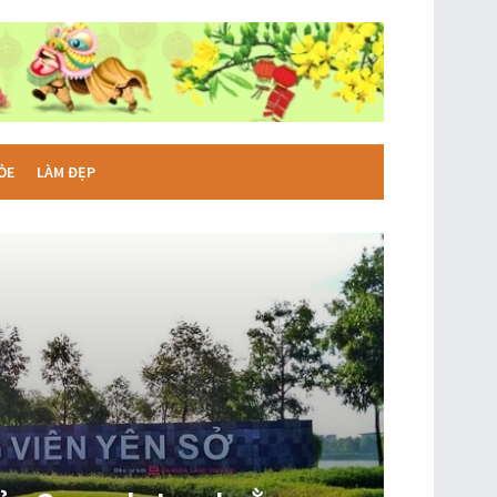
ỎE
LÀM ĐẸP