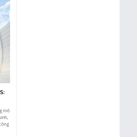
S:
ng mô
inh,
 công