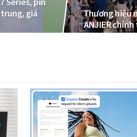
7 Series, pin
 trung, giá
Thương hiệu m
ANJIER chính 