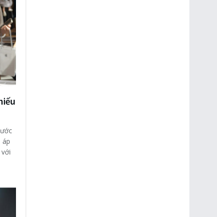
hiếu
rước
u áp
 với