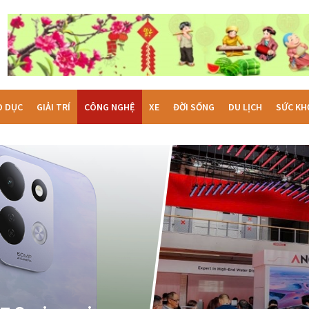
O DỤC
GIẢI TRÍ
CÔNG NGHỆ
XE
ĐỜI SỐNG
DU LỊCH
SỨC KH