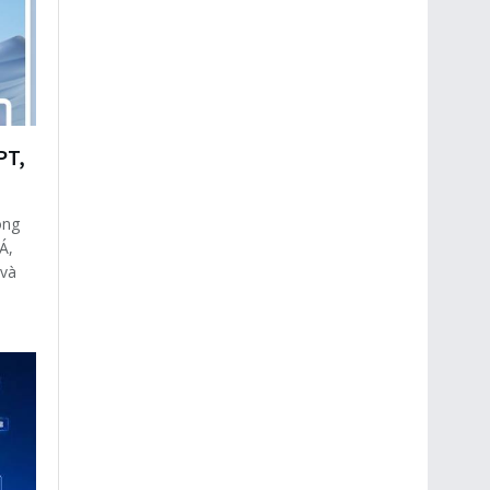
PT,
ong
Á,
 và