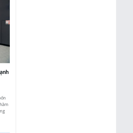
mạnh
bốn
 nhằm
ong