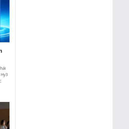
n
hái
, Hy3
c