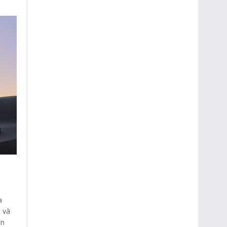
a
 và
àn