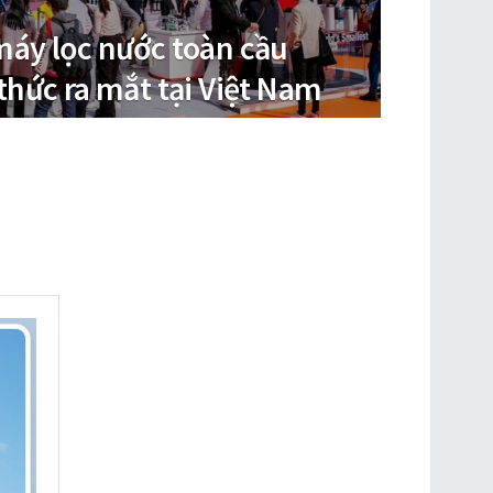
áy lọc nước toàn cầu
thức ra mắt tại Việt Nam