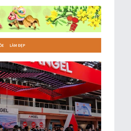
ỎE
LÀM ĐẸP