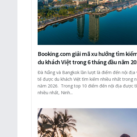
Booking.com giải mã xu hướng tìm kiế
du khách Việt trong 6 tháng đầu năm 20
Đà Nẵng và Bangkok lần lượt là điểm đến nội địa
tế được du khách Việt tìm kiếm nhiều nhất trong 
năm 2026. Trong top 10 điểm đến nội địa được t
nhiều nhất, Ninh...