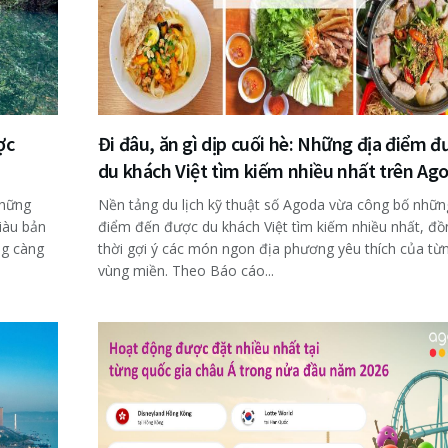
ợc
Đi đâu, ăn gì dịp cuối hè: Những địa điểm đ
du khách Việt tìm kiếm nhiều nhất trên Ag
những
Nền tảng du lịch kỹ thuật số Agoda vừa công bố nhữn
iàu bản
điểm đến được du khách Việt tìm kiếm nhiều nhất, đồ
ng càng
thời gợi ý các món ngon địa phương yêu thích của từ
vùng miền. Theo Báo cáo...