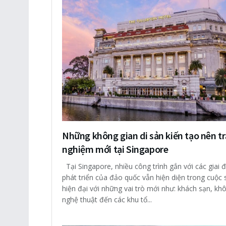
Những không gian di sản kiến tạo nên tr
nghiệm mới tại Singapore
Tại Singapore, nhiều công trình gắn với các giai 
phát triển của đảo quốc vẫn hiện diện trong cuộc
hiện đại với những vai trò mới như: khách sạn, kh
nghệ thuật đến các khu tổ...