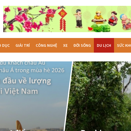
O DỤC
GIẢI TRÍ
CÔNG NGHỆ
XE
ĐỜI SỐNG
DU LỊCH
SỨC KH