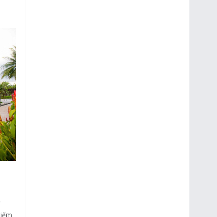
ỉ
kiếm