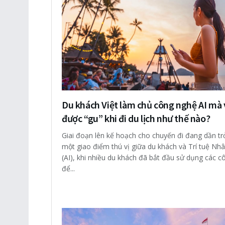
Du khách Việt làm chủ công nghệ AI mà 
được “gu” khi đi du lịch như thế nào?
Giai đoạn lên kế hoạch cho chuyến đi đang dần tr
một giao điểm thú vị giữa du khách và Trí tuệ Nh
(AI), khi nhiều du khách đã bắt đầu sử dụng các c
để...