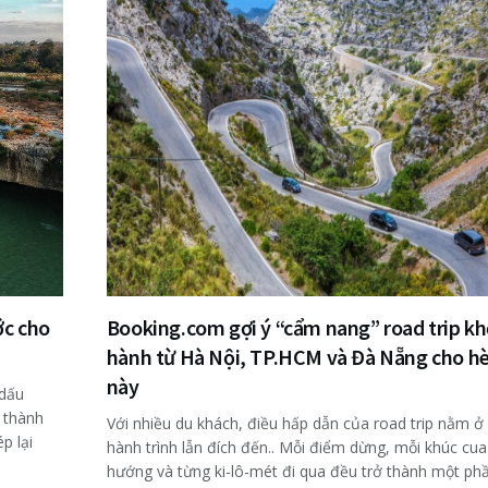
ớc cho
Booking.com gợi ý “cẩm nang” road trip kh
hành từ Hà Nội, TP.HCM và Đà Nẵng cho h
này
 dấu
 thành
Với nhiều du khách, điều hấp dẫn của road trip nằm ở
p lại
hành trình lẫn đích đến.. Mỗi điểm dừng, mỗi khúc cua
hướng và từng ki-lô-mét đi qua đều trở thành một ph