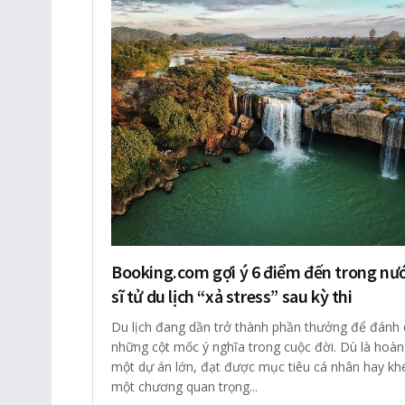
Booking.com gợi ý 6 điểm đến trong nư
sĩ tử du lịch “xả stress” sau kỳ thi
Du lịch đang dần trở thành phần thưởng để đánh
những cột mốc ý nghĩa trong cuộc đời. Dù là hoàn
một dự án lớn, đạt được mục tiêu cá nhân hay khé
một chương quan trọng...