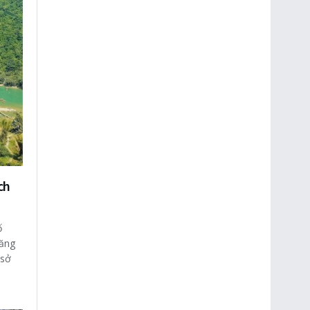
ch
ố
tăng
 sở