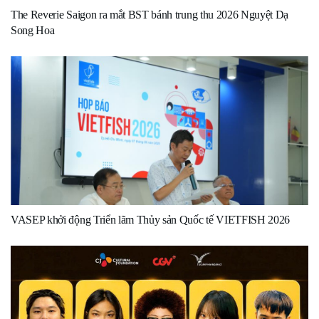
The Reverie Saigon ra mắt BST bánh trung thu 2026 Nguyệt Dạ
Song Hoa
VASEP khởi động Triển lãm Thủy sản Quốc tế VIETFISH 2026