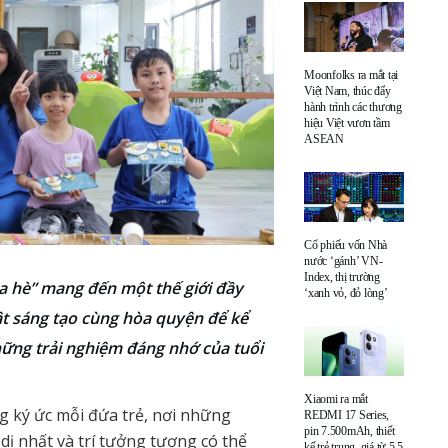
Moonfolks ra mắt tại
Việt Nam, thúc đẩy
hành trình các thương
hiệu Việt vươn tầm
ASEAN
Cổ phiếu vốn Nhà
nước ‘gánh’ VN-
Index, thị trường
 hè” mang đến một thế giới đầy
‘xanh vỏ, đỏ lòng’
ật sáng tạo cùng hòa quyện để kể
hững trải nghiệm đáng nhớ của tuổi
Xiaomi ra mắt
ng ký ức mỗi đứa trẻ, nơi những
REDMI 17 Series,
pin 7.500mAh, thiết
dị nhất và trí tưởng tượng có thể
kế trẻ trung, giá từ 5,5