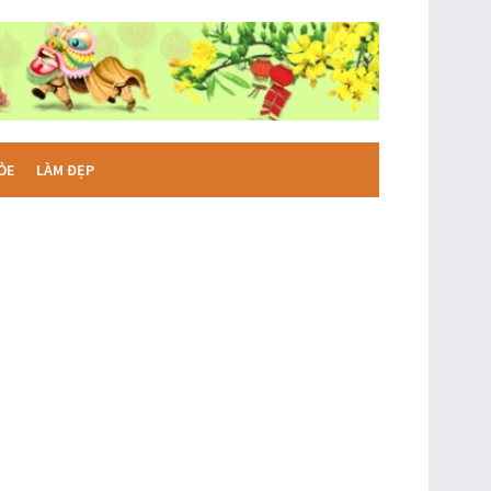
ỎE
LÀM ĐẸP