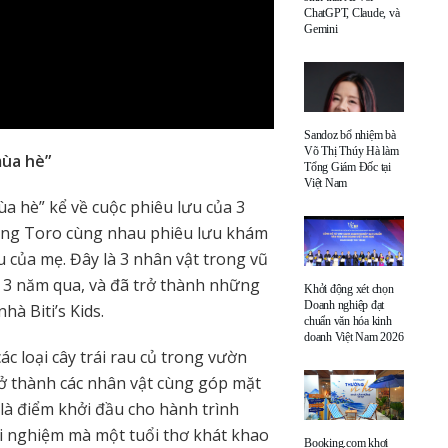
ChatGPT, Claude, và
Gemini
Sandoz bổ nhiệm bà
Võ Thị Thúy Hà làm
mùa hè”
Tổng Giám Đốc tại
Việt Nam
a hè” kể về cuộc phiêu lưu của 3
hàng Toro cùng nhau phiêu lưu khám
 của mẹ. Đây là 3 nhân vật trong vũ
g 3 năm qua, và đã trở thành những
Khởi động xét chọn
Doanh nghiệp đạt
hà Biti’s Kids.
chuẩn văn hóa kinh
doanh Việt Nam 2026
c loại cây trái rau củ trong vườn
rở thành các nhân vật cùng góp mặt
là điểm khởi đầu cho hành trình
ải nghiệm mà một tuổi thơ khát khao
Booking.com khơi