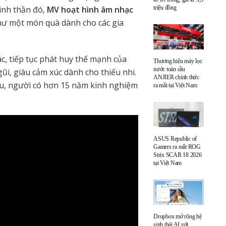
inh thần đó,
MV hoạt hình âm nhạc
triệu đồng
hư một món quà dành cho các gia
, tiếp tục phát huy thế mạnh của
Thương hiệu máy lọc
nước toàn cầu
ũi, giàu cảm xúc dành cho thiếu nhi.
ANJIER chính thức
du, người có hơn 15 năm kinh nghiệm
ra mắt tại Việt Nam
ASUS Republic of
Gamers ra mắt ROG
Strix SCAR 18 2026
tại Việt Nam
Dropbox mở rộng hệ
sinh thái AI với