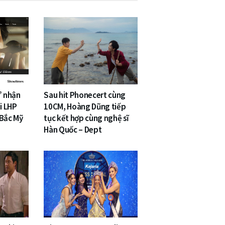
” nhận
Sau hit Phonecert cùng
i LHP
10CM, Hoàng Dũng tiếp
 Bắc Mỹ
tục kết hợp cùng nghệ sĩ
Hàn Quốc – Dept