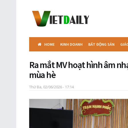
HOME
KINH DOANH
BẤT ĐỘNG SẢN
GIÁ
Ra mắt MV hoạt hình âm nh
mùa hè
Thứ Ba, 02/06/2026 - 17:14