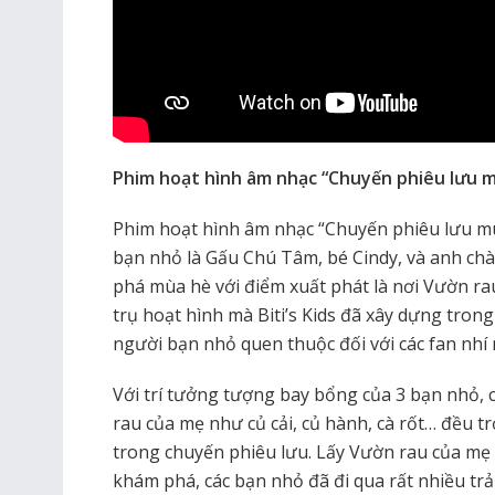
Phim hoạt hình âm nhạc “Chuyến phiêu lưu 
Phim hoạt hình âm nhạc “Chuyến phiêu lưu mù
bạn nhỏ là Gấu Chú Tâm, bé Cindy, và anh c
phá mùa hè với điểm xuất phát là nơi Vườn rau
trụ hoạt hình mà Biti’s Kids đã xây dựng tron
người bạn nhỏ quen thuộc đối với các fan nhí n
Với trí tưởng tượng bay bổng của 3 bạn nhỏ, cá
rau của mẹ như củ cải, củ hành, cà rốt… đều t
trong chuyến phiêu lưu. Lấy Vườn rau của mẹ 
khám phá, các bạn nhỏ đã đi qua rất nhiều tr