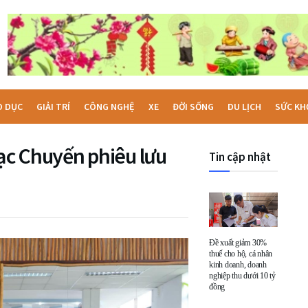
O DỤC
GIẢI TRÍ
CÔNG NGHỆ
XE
ĐỜI SỐNG
DU LỊCH
SỨC KH
ạc Chuyến phiêu lưu
Tin cập nhật
Đề xuất giảm 30%
thuế cho hộ, cá nhân
kinh doanh, doanh
nghiệp thu dưới 10 tỷ
đồng