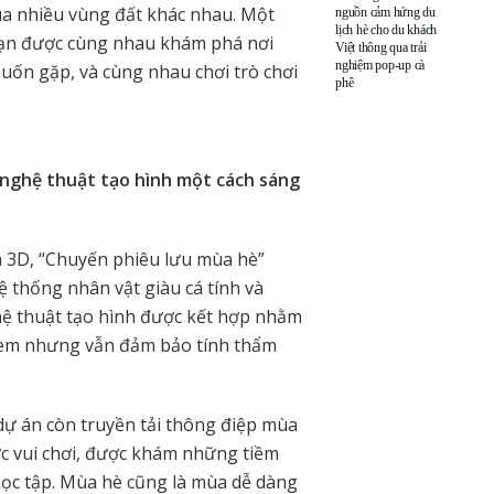
 qua nhiều vùng đất khác nhau. Một
nguồn cảm hứng du
lịch hè cho du khách
c bạn được cùng nhau khám phá nơi
Việt thông qua trải
nghiệm pop-up cà
n gặp, và cùng nhau chơi trò chơi
phê
 nghệ thuật tạo hình một cách sáng
h 3D, “Chuyến phiêu lưu mùa hè”
ệ thống nhân vật giàu cá tính và
hệ thuật tạo hình được kết hợp nhằm
ẻ em nhưng vẫn đảm bảo tính thẩm
dự án còn truyền tải thông điệp mùa
ợc vui chơi, được khám những tiềm
học tập. Mùa hè cũng là mùa dễ dàng