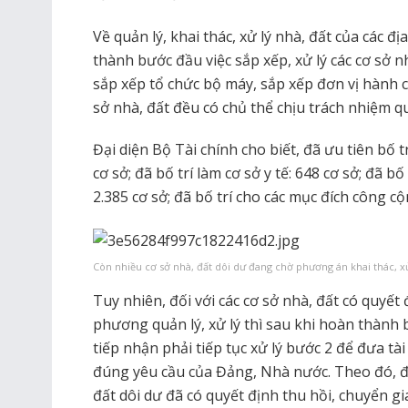
Về quản lý, khai thác, xử lý nhà, đất của các 
thành bước đầu việc sắp xếp, xử lý các cơ sở n
sắp xếp tổ chức bộ máy, sắp xếp đơn vị hành c
sở nhà, đất đều có chủ thể chịu trách nhiệm quả
Đại diện Bộ Tài chính cho biết, đã ưu tiên bố t
cơ sở; đã bố trí làm cơ sở y tế: 648 cơ sở; đã bố
2.385 cơ sở; đã bố trí cho các mục đích công cộ
Còn nhiều cơ sở nhà, đất dôi dư đang chờ phương án khai thác, xử 
Tuy nhiên, đối với các cơ sở nhà, đất có quyết 
phương quản lý, xử lý thì sau khi hoàn thành
tiếp nhận phải tiếp tục xử lý bước 2 để đưa tài 
đúng yêu cầu của Đảng, Nhà nước. Theo đó, đ
đất dôi dư đã có quyết định thu hồi, chuyển gi