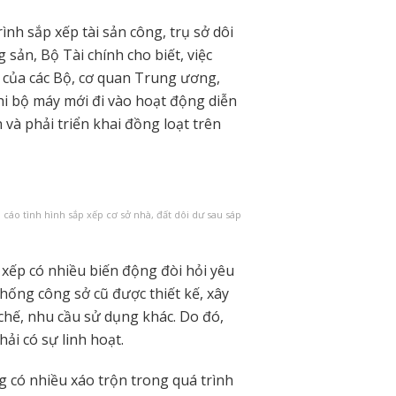
h sắp xếp tài sản công, trụ sở dôi
sản, Bộ Tài chính cho biết, việc
đất của các Bộ, cơ quan Trung ương,
hi bộ máy mới đi vào hoạt động diễn
 và phải triển khai đồng loạt trên
cáo tình hình sắp xếp cơ sở nhà, đất dôi dư sau sáp
 xếp có nhiều biến động đòi hỏi yêu
thống công sở cũ được thiết kế, xây
chế, nhu cầu sử dụng khác. Do đó,
phải có sự linh hoạt.
g có nhiều xáo trộn trong quá trình