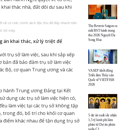
ết về cơ chế, chính sách đặc thù để đẩy nhanh tiến
The Reverie Saigon ra
hức bộ máy.
mắt BST bánh trung
thu 2026 Nguyệt Dạ
Song Hoa
án khai thác, xử lý triệt để
ới trụ sở làm việc, sau khi sắp xếp
ơ bản đã bảo đảm trụ sở làm việc
ác Bộ, cơ quan Trung ương và các
VASEP khởi động
Triển lãm Thủy sản
Quốc tế VIETFISH
2026
ấp hành Trung ương Đảng tại Kết
ử dụng các trụ sở làm việc hiện có,
ều làm việc tại các trụ sở không tập
, trong đó, bố trí cho khối cơ quan
5 dự án xuất sắc nhận
địa điểm khác nhau để tận dụng trụ sở
1,5 tỷ kinh phí làm
phim từ Dự án phim
ngắn CJ