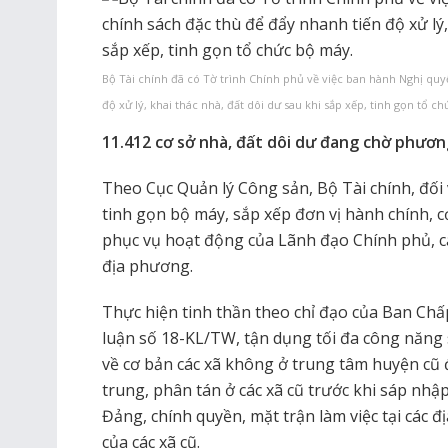
Bộ Tài chính đã có Tờ trình Chính phủ về việc ban hành Nghị quy
độ xử lý, khai thác nhà, đất dôi dư sau khi sắp xếp, tinh gọn tổ c
11.412 cơ sở nhà, đất dôi dư đang chờ phương 
Theo Cục Quản lý Công sản, Bộ Tài chính, đối v
tinh gọn bộ máy, sắp xếp đơn vị hành chính, c
phục vụ hoạt động của Lãnh đạo Chính phủ, c
địa phương.
Thực hiện tinh thần theo chỉ đạo của Ban Ch
luận số 18-KL/TW, tận dụng tối đa công năng s
về cơ bản các xã không ở trung tâm huyện cũ đ
trung, phân tán ở các xã cũ trước khi sáp nhập
Đảng, chính quyền, mặt trận làm việc tại các 
của các xã cũ.