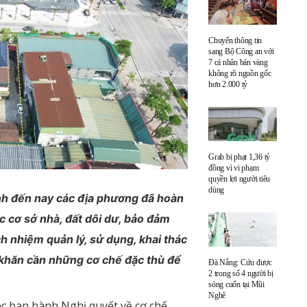
Chuyển thông tin
sang Bộ Công an với
7 cá nhân bán vàng
không rõ nguồn gốc
hơn 2.000 tỷ
Grab bị phạt 1,36 tỷ
đồng vì vi phạm
quyền lợi người tiêu
dùng
ính đến nay các địa phương đã hoàn
ác cơ sở nhà, đất dôi dư, bảo đảm
ch nhiệm quản lý, sử dụng, khai thác
 khăn cần những cơ chế đặc thù để
Đà Nẵng: Cứu được
2 trong số 4 người bị
sóng cuốn tại Mũi
Nghê