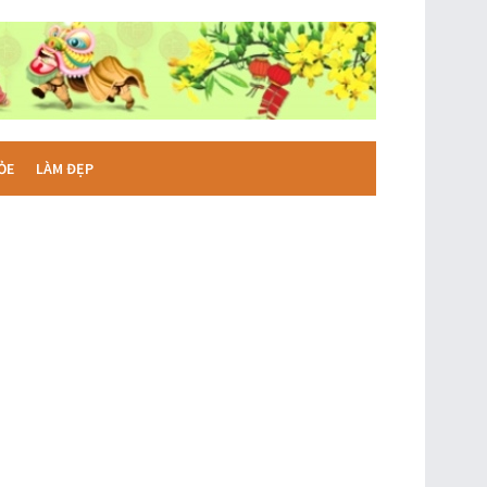
ỎE
LÀM ĐẸP