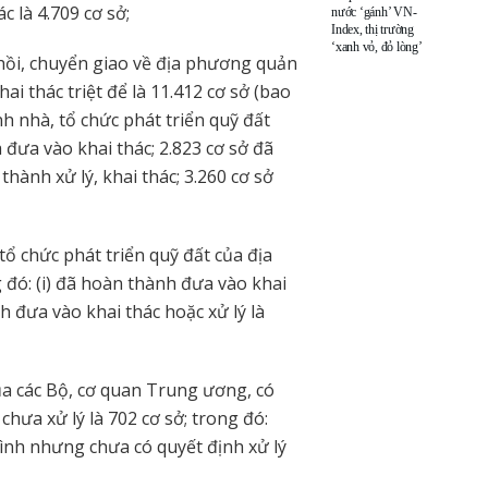
c là 4.709 cơ sở;
nước ‘gánh’ VN-
Index, thị trường
‘xanh vỏ, đỏ lòng’
 hồi, chuyển giao về địa phương quản
ai thác triệt để là 11.412 cơ sở (bao
h nhà, tổ chức phát triển quỹ đất
đưa vào khai thác; 2.823 cơ sở đã
nh xử lý, khai thác; 3.260 cơ sở
tổ chức phát triển quỹ đất của địa
g đó: (i) đã hoàn thành đưa vào khai
nh đưa vào khai thác hoặc xử lý là
 của các Bộ, cơ quan Trung ương, có
 chưa xử lý là 702 cơ sở; trong đó:
trình nhưng chưa có quyết định xử lý