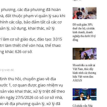
địa phương, các địa phương đã hoàn
hà, đất thuộc phạm vi quản lý sau khi
hính các cấp, bảo đảm tất cả các cơ
Đề xuất giảm 30%
n lý, sử dụng, khai thác, xử lý.
thuế cho hộ, cá nhân
kinh doanh, doanh
nghiệp thu dưới 10 tỷ
rí làm cơ sở giáo dục, đào tạo: 3.015
đồng
 trí làm thiết chế văn hóa, thể thao:
ng khác: 626 cơ sở.
Moonfolks ra mắt tại
Việt Nam, thúc đẩy
lý triệt để.
hành trình các thương
hiệu Việt vươn tầm
định thu hồi, chuyển giao về địa
ASEAN
 bước 1, cơ quan được giao nhiệm vụ
sản vào khai thác, xử lý triệt để theo
ến ngày 27/5/2026 có số cơ sở nhà,
ao về địa phương quản lý, xử lý đã
Cổ phiếu vốn Nhà