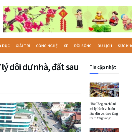
O DỤC
GIẢI TRÍ
CÔNG NGHỆ
XE
ĐỜI SỐNG
DU LỊCH
SỨC KH
 lý dôi dư nhà, đất sau
Tin cập nhật
‘Bộ Công an chủ trì
xử lý hành vi buôn
lậu, đầu cơ, thao túng
thị trường vàng’