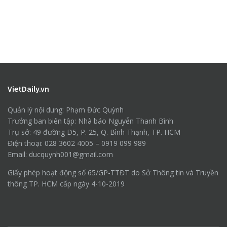
VietDaily.vn
Quản lý nội dung: Phạm Đức Quỳnh
Trưởng ban biên tập: Nhà báo Nguyễn Thanh Bình
Trụ sở: 49 đường D5, P. 25, Q. Bình Thạnh, TP. HCM
Điện thoại: 028 3602 4005 – 0919 099 989
Email: ducquynh001@gmail.com
Giấy phép hoạt động số 65/GP-TTĐT do Sở Thông tin và Truyền
thông TP. HCM cấp ngày 4-10-2019