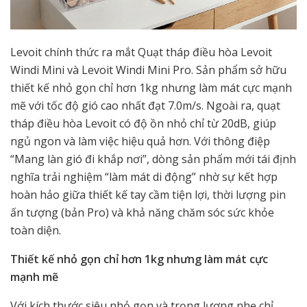
Levoit chính thức ra mắt Quạt tháp điều hòa Levoit
Windi Mini và Levoit Windi Mini Pro. Sản phẩm sở hữu
thiết kế nhỏ gọn chỉ hơn 1kg nhưng làm mát cực mạnh
mẽ với tốc độ gió cao nhất đạt 7.0m/s. Ngoài ra, quạt
tháp điều hòa Levoit có độ ồn nhỏ chỉ từ 20dB, giúp
ngủ ngon và làm việc hiệu quả hơn. Với thông điệp
“Mang làn gió đi khắp nơi”, dòng sản phẩm mới tái định
nghĩa trải nghiệm “làm mát di động” nhờ sự kết hợp
hoàn hảo giữa thiết kế tay cầm tiện lợi, thời lượng pin
ấn tượng (bản Pro) và khả năng chăm sóc sức khỏe
toàn diện.
Thiết kế nhỏ gọn chỉ hơn 1kg nhưng làm mát cực
mạnh mẽ
Với kích thước siêu nhỏ gọn và trọng lượng nhẹ chỉ