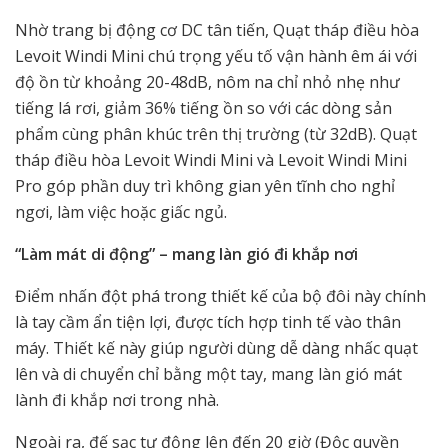
Nhờ trang bị động cơ DC tân tiến, Quạt tháp điều hòa
Levoit Windi Mini chú trọng yếu tố vận hành êm ái với
độ ồn từ khoảng 20-48dB, nôm na chỉ nhỏ nhẹ như
tiếng lá rơi, giảm 36% tiếng ồn so với các dòng sản
phẩm cùng phân khúc trên thị trường (từ 32dB). Quạt
tháp điều hòa Levoit Windi Mini và Levoit Windi Mini
Pro góp phần duy trì không gian yên tĩnh cho nghỉ
ngơi, làm việc hoặc giấc ngủ.
“Làm mát di động” – mang làn gió đi khắp nơi
Điểm nhấn đột phá trong thiết kế của bộ đôi này chính
là tay cầm ẩn tiện lợi, được tích hợp tinh tế vào thân
máy. Thiết kế này giúp người dùng dễ dàng nhấc quạt
lên và di chuyển chỉ bằng một tay, mang làn gió mát
lành đi khắp nơi trong nhà.
Ngoài ra, đế sạc tự động lên đến 20 giờ (Độc quyền