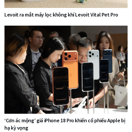
Levoit ra mắt máy lọc không khí Levoit Vital Pet Pro
‘Cơn ác mộng’ giá iPhone 18 Pro khiến cổ phiếu Apple bị
hạ kỳ vọng