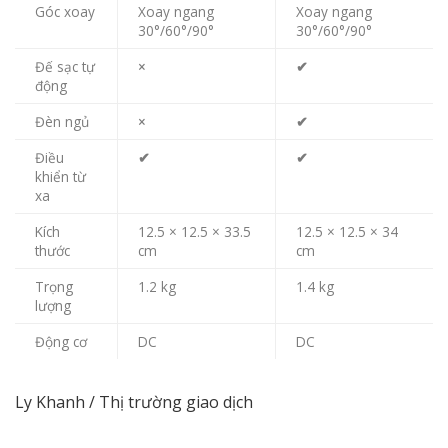
Góc xoay
Xoay ngang
Xoay ngang
30°/60°/90°
30°/60°/90°
Đế sạc tự
×
✔
động
Đèn ngủ
×
✔
Điều
✔
✔
khiển từ
xa
Kích
12.5 × 12.5 × 33.5
12.5 × 12.5 × 34
thước
cm
cm
Trọng
1.2 kg
1.4 kg
lượng
Động cơ
DC
DC
Ly Khanh / Thị trường giao dịch