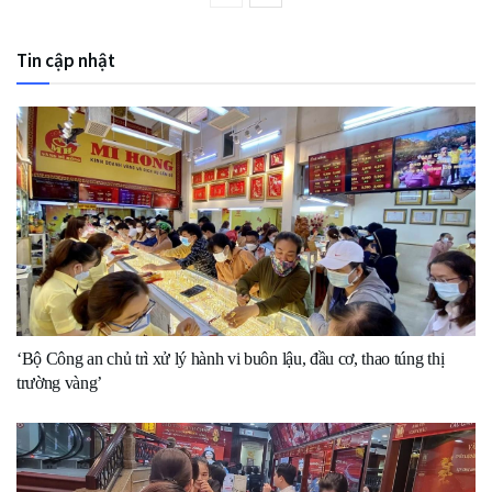
Tin cập nhật
‘Bộ Công an chủ trì xử lý hành vi buôn lậu, đầu cơ, thao túng thị
trường vàng’