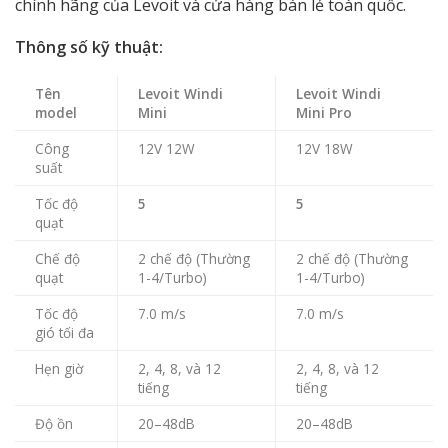
chính hãng của Levoit và cửa hàng bán lẻ toàn quốc.
Thông số kỹ thuật:
Tên
Levoit Windi
Levoit Windi
model
Mini
Mini Pro
Công
12V 12W
12V 18W
suất
Tốc độ
5
5
quạt
Chế độ
2 chế độ (Thường
2 chế độ (Thường
quạt
1-4/Turbo)
1-4/Turbo)
Tốc độ
7.0 m/s
7.0 m/s
gió tối đa
Hẹn giờ
2, 4, 8, và 12
2, 4, 8, và 12
tiếng
tiếng
Độ ồn
20–48dB
20–48dB