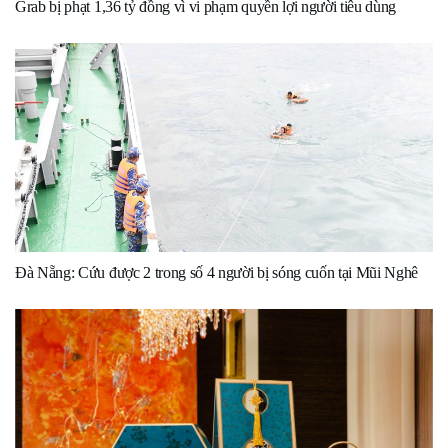
Grab bị phạt 1,36 tỷ đồng vì vi phạm quyền lợi người tiêu dùng
Đà Nẵng: Cứu được 2 trong số 4 người bị sóng cuốn tại Mũi Nghê