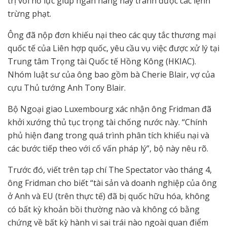
trị với nỗ lực giúp ngân hàng này tránh được các lệnh
trừng phạt.
Ông đã nộp đơn khiếu nại theo các quy tắc thương mại
quốc tế của Liên hợp quốc, yêu cầu vụ việc được xử lý tại
Trung tâm Trọng tài Quốc tế Hồng Kông (HKIAC).
Nhóm luật sư của ông bao gồm bà Cherie Blair, vợ của
cựu Thủ tướng Anh Tony Blair.
Bộ Ngoại giao Luxembourg xác nhận ông Fridman đã
khởi xướng thủ tục trọng tài chống nước này. “Chính
phủ hiện đang trong quá trình phân tích khiếu nại và
các bước tiếp theo với cố vấn pháp lý”, bộ này nêu rõ.
Trước đó, viết trên tạp chí The Spectator vào tháng 4,
ông Fridman cho biết “tài sản và doanh nghiệp của ông
ở Anh và EU (trên thực tế) đã bị quốc hữu hóa, không
có bất kỳ khoản bồi thường nào và không có bằng
chứng về bất kỳ hành vi sai trái nào ngoài quan điểm