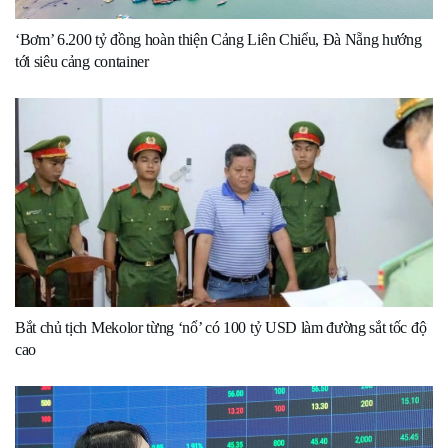
‘Bơm’ 6.200 tỷ đồng hoàn thiện Cảng Liên Chiểu, Đà Nẵng hướng
tới siêu cảng container
Bắt chủ tịch Mekolor từng ‘nổ’ có 100 tỷ USD làm đường sắt tốc độ
cao