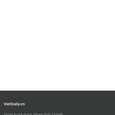
VietDaily.vn
Quản lý nội dung: Phạm Đức Quỳnh