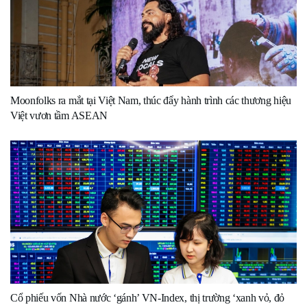
Moonfolks ra mắt tại Việt Nam, thúc đẩy hành trình các thương hiệu
Việt vươn tầm ASEAN
Cổ phiếu vốn Nhà nước ‘gánh’ VN-Index, thị trường ‘xanh vỏ, đỏ