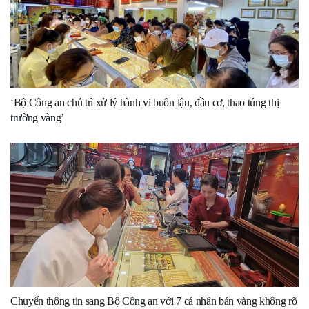
‘Bộ Công an chủ trì xử lý hành vi buôn lậu, đầu cơ, thao túng thị
trường vàng’
Chuyển thông tin sang Bộ Công an với 7 cá nhân bán vàng không rõ