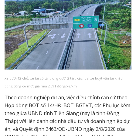
Xe dưới 12 chỗ, xe tải có tải trọng dưới 2 tấn, các loại xe buýt vận tải khách
công cộng có mức giá mới 2.091 đồng/xe/km
Theo doanh nghiệp dự án, việc điều chỉnh căn cứ theo
Hợp đồng BOT số 14/HĐ-BOT-BGTVT, các Phụ lục kèm
theo giữa UBND tỉnh Tiền Giang (nay là tỉnh Đồng
Tháp) với liên danh các nhà đầu tư và doanh nghiệp dự
án, và Quyết định 2463/QĐ-UBND ngày 2/8/2020 của