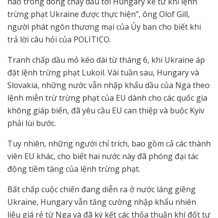
nào trong dòng chảy dầu tới Hungary kể từ khi lệnh
trừng phạt Ukraine được thực hiện”, ông Olof Gill,
người phát ngôn thương mại của Ủy ban cho biết khi
trả lời câu hỏi của POLITICO.
Tranh chấp dầu mỏ kéo dài từ tháng 6, khi Ukraine áp
đặt lệnh trừng phạt Lukoil. Vài tuần sau, Hungary và
Slovakia, những nước vẫn nhập khẩu dầu của Nga theo
lệnh miễn trừ trừng phạt của EU dành cho các quốc gia
không giáp biển, đã yêu cầu EU can thiệp và buộc Kyiv
phải lùi bước.
Tuy nhiên, những người chỉ trích, bao gồm cả các thành
viên EU khác, cho biết hai nước này đã phóng đại tác
động tiềm tàng của lệnh trừng phạt.
Bất chấp cuộc chiến đang diễn ra ở nước láng giềng
Ukraine, Hungary vẫn tăng cường nhập khẩu nhiên
liệu giá rẻ từ Nga và đã ký kết các thỏa thuận khí đốt tự