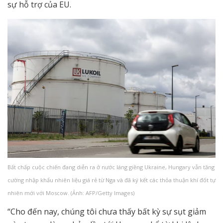
sự hỗ trợ của EU.
Bất chấp cuộc chiến đang diễn ra ở nước láng giềng Ukraine, Hungary vẫn tăng
cường nhập khẩu nhiên liệu giá rẻ từ Nga và đã ký kết các thỏa thuận khí đốt tự
nhiên mới với Moscow. (Ảnh: AFP/Getty Images)
“Cho đến nay, chúng tôi chưa thấy bất kỳ sự sụt giảm