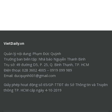
VietDaily.vn
Quản lý nội dung: Phạm Đức Quỳnh
Trưởng ban biên tập: Nhà báo Nguyễn Thanh Bình
Trụ sở: 49 đường D5, P. 25, Q. Bình Thạnh, TP. HCM
Điện thoại: 028 3602 4005 – 0919 099 989
Email: ducquynh001@gmail.com
Giấy phép hoạt động số 65/GP-TTĐT do Sở Thông tin và Truyền
thông TP. HCM cấp ngày 4-10-2019