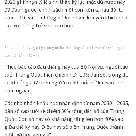
2023 ghi nhận tỷ lệ sinh thấp kỷ lục, mặc dù nước này
đã đảo ngược “chính sách một con” tồn tại lâu đời từ
năm 2016 và có những nỗ lực nhằm khuyến khích nhiều
cặp vợ chồng trẻ sinh con hơn.
Bắc Kinh hiện đang tăng cường nỗ lực mở rộng các dịch vụ chăm sóc người
cao tuổi. (Ảnh: SCMP)
Theo báo cáo đầu tháng này của Bộ Nội vụ, người cao
tuổi Trung Quốc hiện chiếm hơn 20% dân số, trong đó
có khoảng 297 triệu người từ 60 tuổi trở lên vào cuối
năm ngoái.
Các nhà nhân khẩu học nhận định từ năm 2030 – 2035,
dân số cao tuổi sẽ chiếm 30% tổng dân số của Trung
Quốc. Con số này có khả năng tăng lên hơn 40% vào
giữa thế kỷ này. Điều này sẽ biến Trung Quốc thành
một “xã hội siêu già”.