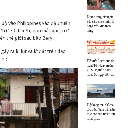
Kim cương giảm giá
sập sàn, chấp nhận lỗ
 bộ vào Philippines vào đầu tuần
nặng vẫn khó thoát
km/h (130 dặm/h) gần mắt bão, trở
hàng
n thế giới sau bão Beryl.
gây ra lũ lụt và lở đất trên đảo
ạng.
Đề xuất 2 phương án
nghỉ Tết Nguyên đán
2027: Nghỉ 7 ngày
hoặc 10 ngày liên tục
Hệ thống thu phí cao
tốc Bắc-Nam vẫn gặp
trục trặc sau nhiều lần
khắc phục