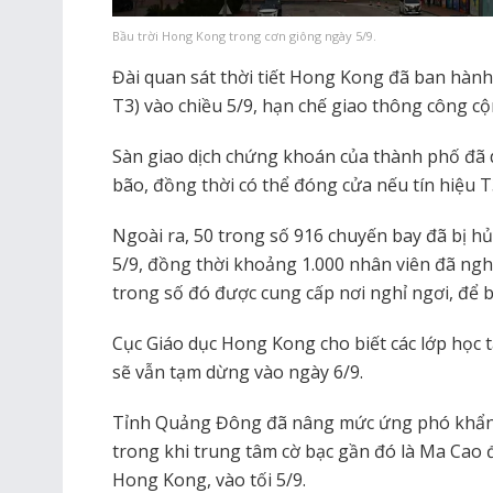
Bầu trời Hong Kong trong cơn giông ngày 5/9.
Đài quan sát thời tiết Hong Kong đã ban hành
T3) vào chiều 5/9, hạn chế giao thông công cộ
Sàn giao dịch chứng khoán của thành phố đã d
bão, đồng thời có thể đóng cửa nếu tín hiệu T3
Ngoài ra, 50 trong số 916 chuyến bay đã bị h
5/9, đồng thời khoảng 1.000 nhân viên đã ngh
trong số đó được cung cấp nơi nghỉ ngơi, để b
Cục Giáo dục Hong Kong cho biết các lớp học t
sẽ vẫn tạm dừng vào ngày 6/9.
Tỉnh Quảng Đông đã nâng mức ứng phó khẩn 
trong khi trung tâm cờ bạc gần đó là Ma Cao 
Hong Kong, vào tối 5/9.