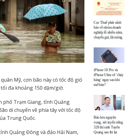
Cục Thuế phát cảnh
báo về nhóm doanh
nghiệp lỗ nhiều năm,
chuyển giá, lãi mỏng
iPhone 18 Pro và
iPhone Ultra sẽ ‘cháy
quân Mỹ, cơn bão này có tốc độ gió
hàng’ ngay sau khi
mở bán?
ì tối đa khoảng 150 dặm/giờ.
nh phố Trạm Giang, tỉnh Quảng
o di chuyển về phía tây với tốc độ
của Trung Quốc.
Bảo lưu nguyện
vọng, xét tuyển riêng
328 thí sinh Tuyên
n tỉnh Quảng Đông và đảo Hải Nam,
Quang sau thi lại