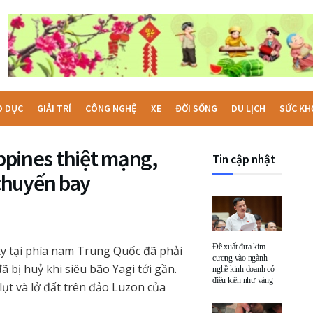
O DỤC
GIẢI TRÍ
CÔNG NGHỆ
XE
ĐỜI SỐNG
DU LỊCH
SỨC KH
ippines thiệt mạng,
Tin cập nhật
chuyến bay
Đề xuất đưa kim
y tại phía nam Trung Quốc đã phải
cương vào ngành
 bị huỷ khi siêu bão Yagi tới gần.
nghề kinh doanh có
điều kiện như vàng
 lụt và lở đất trên đảo Luzon của