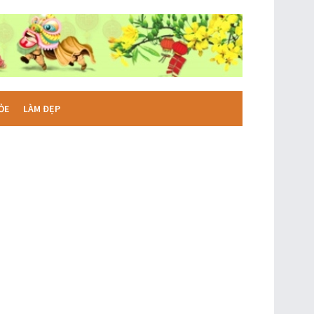
ỎE
LÀM ĐẸP