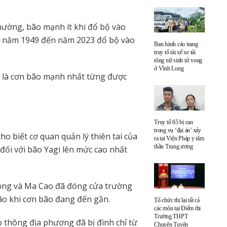
hường, bão mạnh ít khi đổ bộ vào
từ năm 1949 đến năm 2023 đổ bộ vào
Ban hành cáo trạng
truy tố tài xế xe tải
tông nữ sinh tử vong
ở Vĩnh Long
i là cơn bão mạnh nhất từng được
Truy tố 65 bị can
trong vụ ‘đại án’ xảy
 biết cơ quan quản lý thiên tai của
ra tại Viện Pháp y tâm
thần Trung ương
ối với bão Yagi lên mức cao nhất
ong và Ma Cao đã đóng cửa trường
ão khi cơn bão đang đến gần.
Tổ chức thi lại tất cả
các môn tại Điểm thi
Trường THPT
ao thông địa phương đã bị đình chỉ từ
Chuyên Tuyên