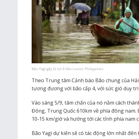
Bão Yagi gây lũ lụt ở đảo Luzon, Philippines.
Theo Trung tâm Cảnh báo Bão chung của Hải 
tương đương với bão cấp 4, với sức gió duy tr
Vào sáng 5/9, tâm chấn của nó nằm cách thà
Đông, Trung Quốc 610km về phía đông nam. Bã
10-15 km/giờ và hướng tới các tỉnh phía nam 
Bão Yagi dự kiến sẽ có tác động lớn nhất đế