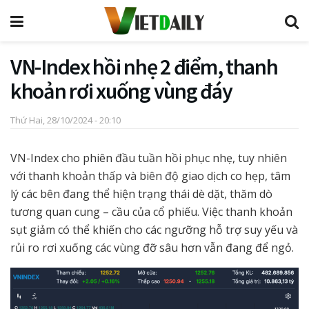
VN-Index hồi nhẹ 2 điểm, thanh
khoản rơi xuống vùng đáy
Thứ Hai, 28/10/2024 - 20:10
VN-Index cho phiên đầu tuần hồi phục nhẹ, tuy nhiên
với thanh khoản thấp và biên độ giao dịch co hẹp, tâm
lý các bên đang thể hiện trạng thái dè dặt, thăm dò
tương quan cung – cầu của cổ phiếu. Việc thanh khoản
sụt giảm có thể khiến cho các ngưỡng hỗ trợ suy yếu và
rủi ro rơi xuống các vùng đỡ sâu hơn vẫn đang để ngỏ.