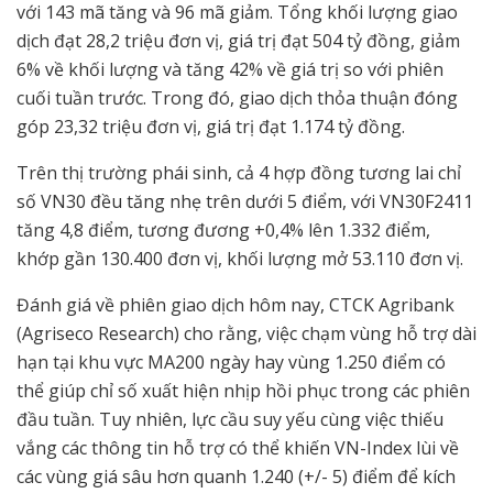
với 143 mã tăng và 96 mã giảm. Tổng khối lượng giao
dịch đạt 28,2 triệu đơn vị, giá trị đạt 504 tỷ đồng, giảm
6% về khối lượng và tăng 42% về giá trị so với phiên
cuối tuần trước. Trong đó, giao dịch thỏa thuận đóng
góp 23,32 triệu đơn vị, giá trị đạt 1.174 tỷ đồng.
Trên thị trường phái sinh, cả 4 hợp đồng tương lai chỉ
số VN30 đều tăng nhẹ trên dưới 5 điểm, với VN30F2411
tăng 4,8 điểm, tương đương +0,4% lên 1.332 điểm,
khớp gần 130.400 đơn vị, khối lượng mở 53.110 đơn vị.
Đánh giá về phiên giao dịch hôm nay, CTCK Agribank
(Agriseco Research) cho rằng, việc chạm vùng hỗ trợ dài
hạn tại khu vực MA200 ngày hay vùng 1.250 điểm có
thể giúp chỉ số xuất hiện nhịp hồi phục trong các phiên
đầu tuần. Tuy nhiên, lực cầu suy yếu cùng việc thiếu
vắng các thông tin hỗ trợ có thể khiến VN-Index lùi về
các vùng giá sâu hơn quanh 1.240 (+/- 5) điểm để kích