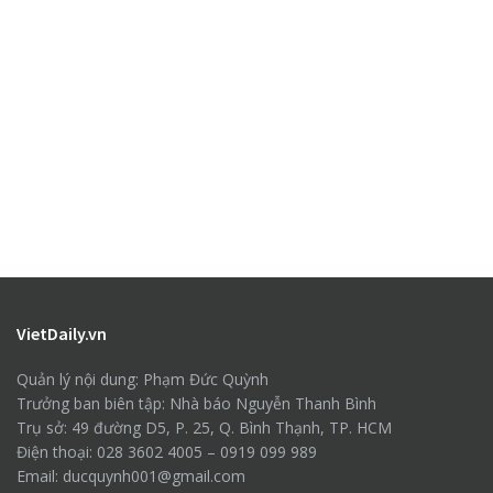
VietDaily.vn
Quản lý nội dung: Phạm Đức Quỳnh
Trưởng ban biên tập: Nhà báo Nguyễn Thanh Bình
Trụ sở: 49 đường D5, P. 25, Q. Bình Thạnh, TP. HCM
Điện thoại: 028 3602 4005 – 0919 099 989
Email: ducquynh001@gmail.com