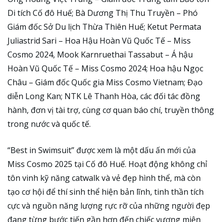
Di tích Cố đô Huế; Bà Dương Thị Thu Truyền – Phó
Giám đốc Sở Du lịch Thừa Thiên Huế; Ketut Permata
Juliastrid Sari – Hoa Hậu Hoàn Vũ Quốc Tế – Miss
Cosmo 2024, Mook Karnruethai Tassabut – Á hậu
Hoàn Vũ Quốc Tế – Miss Cosmo 2024; Hoa hậu Ngọc
Châu – Giám đốc Quốc gia Miss Cosmo Vietnam; Đạo
diễn Long Kan; NTK Lê Thanh Hòa, các đối tác đồng
hành, đơn vị tài trợ, cùng cơ quan báo chí, truyền thông
trong nước và quốc tế.
“Best in Swimsuit” được xem là một dấu ấn mới của
Miss Cosmo 2025 tại Cố đô Huế. Hoạt động không chỉ
tôn vinh kỹ năng catwalk và vẻ đẹp hình thể, mà còn
tạo cơ hội để thí sinh thể hiện bản lĩnh, tinh thần tích
cực và nguồn năng lượng rực rỡ của những người đẹp
đang từng bước tiến gần hơn đến chiếc vương miện