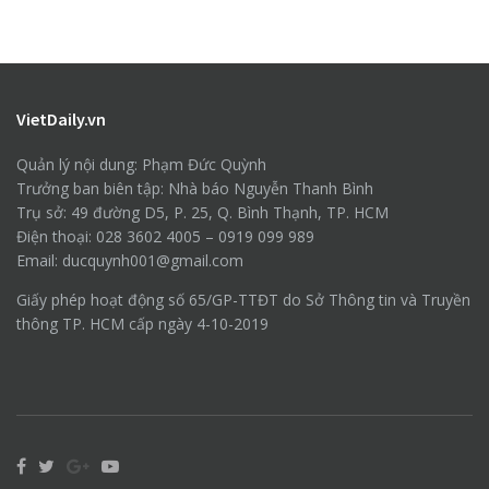
VietDaily.vn
Quản lý nội dung: Phạm Đức Quỳnh
Trưởng ban biên tập: Nhà báo Nguyễn Thanh Bình
Trụ sở: 49 đường D5, P. 25, Q. Bình Thạnh, TP. HCM
Điện thoại: 028 3602 4005 – 0919 099 989
Email: ducquynh001@gmail.com
Giấy phép hoạt động số 65/GP-TTĐT do Sở Thông tin và Truyền
thông TP. HCM cấp ngày 4-10-2019