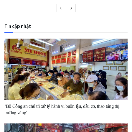
Tin cập nhật
‘Bộ Công an chủ trì xử lý hành vi buôn lậu, đầu cơ, thao túng thị
trường vàng’