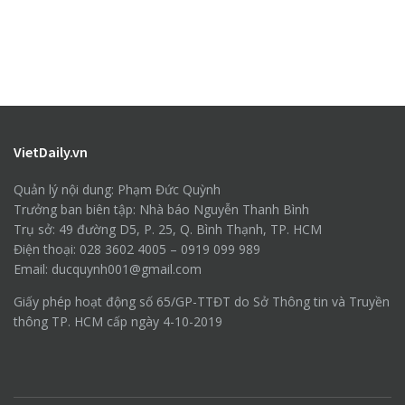
VietDaily.vn
Quản lý nội dung: Phạm Đức Quỳnh
Trưởng ban biên tập: Nhà báo Nguyễn Thanh Bình
Trụ sở: 49 đường D5, P. 25, Q. Bình Thạnh, TP. HCM
Điện thoại: 028 3602 4005 – 0919 099 989
Email: ducquynh001@gmail.com
Giấy phép hoạt động số 65/GP-TTĐT do Sở Thông tin và Truyền
thông TP. HCM cấp ngày 4-10-2019