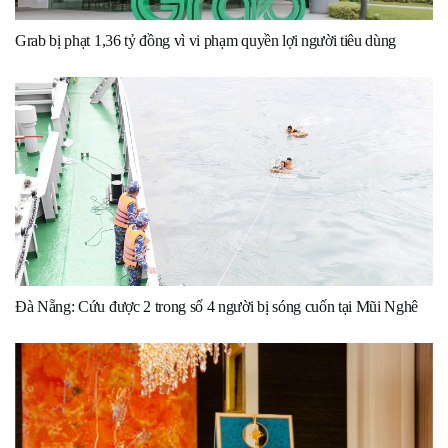
Grab bị phạt 1,36 tỷ đồng vì vi phạm quyền lợi người tiêu dùng
Đà Nẵng: Cứu được 2 trong số 4 người bị sóng cuốn tại Mũi Nghê