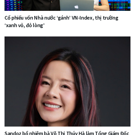
Cổ phiếu vốn Nhà nước ‘gánh’ VN-Index, thị trường
‘xanh vỏ, đỏ lòng’
Sandoz bổ nhiệm bà Võ Thị Thúy Hà làm Tổng Giám Đốc