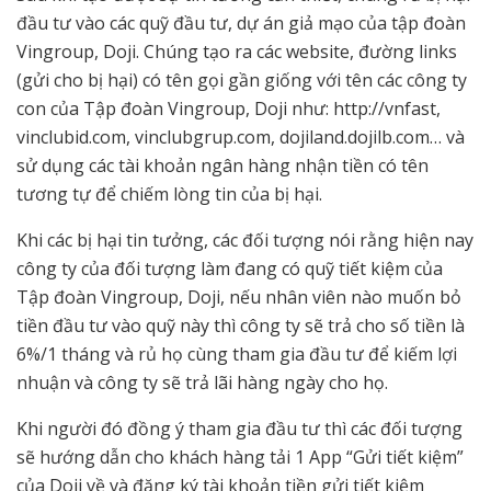
đầu tư vào các quỹ đầu tư, dự án giả mạo của tập đoàn
Vingroup, Doji. Chúng tạo ra các website, đường links
(gửi cho bị hại) có tên gọi gần giống với tên các công ty
con của Tập đoàn Vingroup, Doji như: http://vnfast,
vinclubid.com, vinclubgrup.com, dojiland.dojilb.com… và
sử dụng các tài khoản ngân hàng nhận tiền có tên
tương tự để chiếm lòng tin của bị hại.
Khi các bị hại tin tưởng, các đối tượng nói rằng hiện nay
công ty của đối tượng làm đang có quỹ tiết kiệm của
Tập đoàn Vingroup, Doji, nếu nhân viên nào muốn bỏ
tiền đầu tư vào quỹ này thì công ty sẽ trả cho số tiền là
6%/1 tháng và rủ họ cùng tham gia đầu tư để kiếm lợi
nhuận và công ty sẽ trả lãi hàng ngày cho họ.
Khi người đó đồng ý tham gia đầu tư thì các đối tượng
sẽ hướng dẫn cho khách hàng tải 1 App “Gửi tiết kiệm”
của Doji về và đăng ký tài khoản tiền gửi tiết kiệm