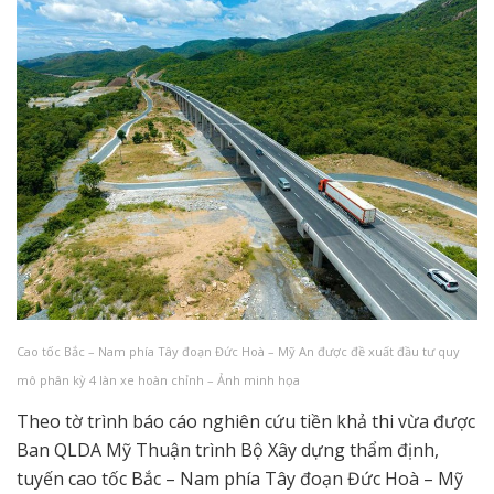
Cao tốc Bắc – Nam phía Tây đoạn Đức Hoà – Mỹ An được đề xuất đầu tư quy
mô phân kỳ 4 làn xe hoàn chỉnh – Ảnh minh họa
Theo tờ trình báo cáo nghiên cứu tiền khả thi vừa được
Ban QLDA Mỹ Thuận trình Bộ Xây dựng thẩm định,
tuyến cao tốc Bắc – Nam phía Tây đoạn Đức Hoà – Mỹ