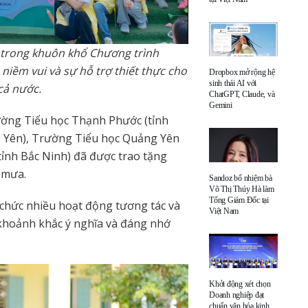
 trong khuôn khổ Chương trình
iềm vui và sự hỗ trợ thiết thực cho
Dropbox mở rộng hệ
sinh thái AI với
cả nước.
ChatGPT, Claude, và
Gemini
ờng Tiểu học Thạnh Phước (tỉnh
 Yên), Trường Tiểu học Quảng Yên
tỉnh Bắc Ninh) đã được trao tặng
 mưa.
Sandoz bổ nhiệm bà
Võ Thị Thúy Hà làm
Tổng Giám Đốc tại
 chức nhiều hoạt động tương tác và
Việt Nam
 khoảnh khắc ý nghĩa và đáng nhớ
Khởi động xét chọn
Doanh nghiệp đạt
chuẩn văn hóa kinh