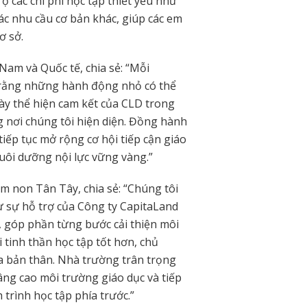
ợ các chi phí học tập thiết yếu như
ác nhu cầu cơ bản khác, giúp các em
ơ sở.
am và Quốc tế, chia sẻ: “Mỗi
 rằng những hành động nhỏ có thể
này thể hiện cam kết của CLD trong
 nơi chúng tôi hiện diện. Đồng hành
tiếp tục mở rộng cơ hội tiếp cận giáo
 nuôi dưỡng nội lực vững vàng.”
 non Tân Tây, chia sẻ: “Chúng tôi
ừ sự hỗ trợ của Công ty CapitaLand
, góp phần từng bước cải thiện môi
 tinh thần học tập tốt hơn, chủ
a bản thân. Nhà trường trân trọng
ng cao môi trường giáo dục và tiếp
trình học tập phía trước.”