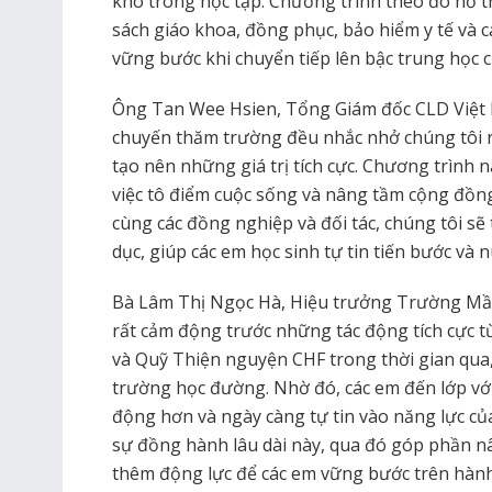
khó trong học tập. Chương trình theo đó hỗ tr
sách giáo khoa, đồng phục, bảo hiểm y tế và c
vững bước khi chuyển tiếp lên bậc trung học c
Ông Tan Wee Hsien, Tổng Giám đốc CLD Việt N
chuyến thăm trường đều nhắc nhở chúng tôi
tạo nên những giá trị tích cực. Chương trình 
việc tô điểm cuộc sống và nâng tầm cộng đồng
cùng các đồng nghiệp và đối tác, chúng tôi sẽ 
dục, giúp các em học sinh tự tin tiến bước và
Bà Lâm Thị Ngọc Hà, Hiệu trưởng Trường Mầm
rất cảm động trước những tác động tích cực t
và Quỹ Thiện nguyện CHF trong thời gian qua
trường học đường. Nhờ đó, các em đến lớp với
động hơn và ngày càng tự tin vào năng lực củ
sự đồng hành lâu dài này, qua đó góp phần nâ
thêm động lực để các em vững bước trên hành 