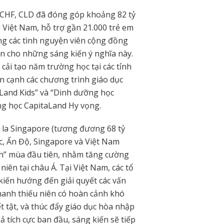
 CHF, CLD đã đóng góp khoảng 82 tỷ
 Việt Nam, hỗ trợ gần 21.000 trẻ em
ng các tình nguyện viên cộng đồng
n cho những sáng kiến ý nghĩa này.
cải tạo năm trường học tại các tỉnh
n cạnh các chương trình giáo dục
Land Kids” và “Dinh dưỡng học
g học CapitaLand Hy vọng.
 la Singapore (tương đương 68 tỷ
c, Ấn Độ, Singapore và Việt Nam
h” mùa đầu tiên, nhằm tăng cường
iên tại châu Á. Tại Việt Nam, các tổ
kiến hướng đến giải quyết các vấn
thanh thiếu niên có hoàn cảnh khó
 tật, và thúc đẩy giáo dục hòa nhập
 tích cực ban đầu, sáng kiến sẽ tiếp