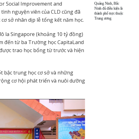
for Social Improvement and
Quảng Ninh, Bắc
Ninh đủ điều kiện là
c tình nguyện viên của CLD cũng đã
thành phố trực thuộc
Trung ương
 cơ sở nhân dịp lễ tổng kết năm học.
đô la Singapore (khoảng 10 tỷ đồng)
em đến từ ba Trường học CapitaLand
được trao học bổng từ trước và hiện
ốt bậc trung học cơ sở và những
ộng cơ hội phát triển và nuôi dưỡng