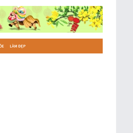
ỎE
LÀM ĐẸP