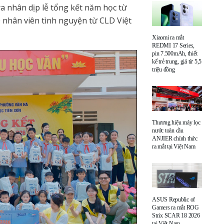
ra nhân dịp lễ tổng kết năm học từ
0 nhân viên tình nguyện từ CLD Việt
Xiaomi ra mắt
REDMI 17 Series,
pin 7.500mAh, thiết
kế trẻ trung, giá từ 5,5
triệu đồng
Thương hiệu máy lọc
nước toàn cầu
ANJIER chính thức
ra mắt tại Việt Nam
ASUS Republic of
Gamers ra mắt ROG
Strix SCAR 18 2026
tại Việt Nam