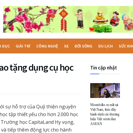
O DỤC
GIẢI TRÍ
CÔNG NGHỆ
XE
ĐỜI SỐNG
DU LỊCH
SỨC KH
ao tặng dụng cụ học
Tin cập nhật
Moonfolks ra mắt tại
ới sự hỗ trợ của Quỹ thiện nguyện
Việt Nam, thúc đẩy
học tập thiết yếu cho hơn 2.000 học
hành trình các thương
hiệu Việt vươn tầm
h Trường học CapitaLand Hy vọng,
ASEAN
 và tiếp thêm động lực cho hành