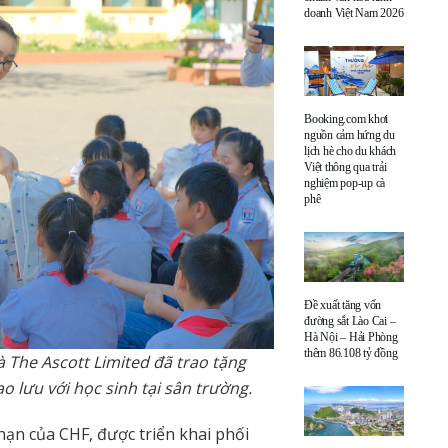
doanh Việt Nam 2026
Booking.com khơi
nguồn cảm hứng du
lịch hè cho du khách
Việt thông qua trải
nghiệm pop-up cà
phê
Đề xuất tăng vốn
đường sắt Lào Cai –
Hà Nội – Hải Phòng
thêm 86.108 tỷ đồng
 The Ascott Limited đã trao tặng
o lưu với học sinh tại sân trường.
ạn của CHF, được triển khai phối