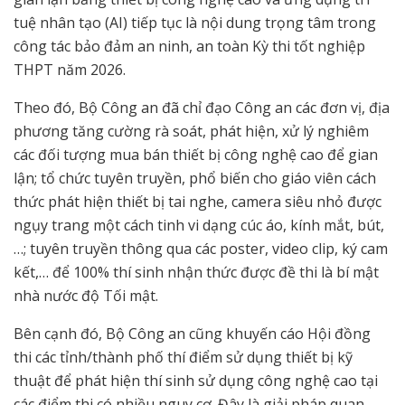
tuệ nhân tạo (AI) tiếp tục là nội dung trọng tâm trong
công tác bảo đảm an ninh, an toàn Kỳ thi tốt nghiệp
THPT năm 2026.
Theo đó, Bộ Công an đã chỉ đạo Công an các đơn vị, địa
phương tăng cường rà soát, phát hiện, xử lý nghiêm
các đối tượng mua bán thiết bị công nghệ cao để gian
lận; tổ chức tuyên truyền, phổ biến cho giáo viên cách
thức phát hiện thiết bị tai nghe, camera siêu nhỏ được
ngụy trang một cách tinh vi dạng cúc áo, kính mắt, bút,
…; tuyên truyền thông qua các poster, video clip, ký cam
kết,… để 100% thí sinh nhận thức được đề thi là bí mật
nhà nước độ Tối mật.
Bên cạnh đó, Bộ Công an cũng khuyến cáo Hội đồng
thi các tỉnh/thành phố thí điểm sử dụng thiết bị kỹ
thuật để phát hiện thí sinh sử dụng công nghệ cao tại
các điểm thi có nhiều nguy cơ. Đây là giải pháp quan