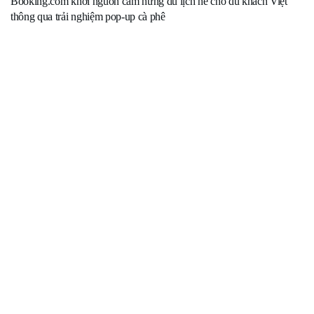
Booking.com khơi nguồn cảm hứng du lịch hè cho du khách Việt
thông qua trải nghiệm pop-up cà phê