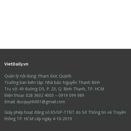
VietDaily.vn
Quản lý nội dung: Phạm Đức Quỳnh
Trưởng ban biên tập: Nhà báo Nguyễn Thanh Bình
Trụ sở: 49 đường D5, P. 25, Q. Bình Thạnh, TP. HCM
Điện thoại: 028 3602 4005 – 0919 099 989
Email: ducquynh001@gmail.com
Giấy phép hoạt động số 65/GP-TTĐT do Sở Thông tin và Truyền
thông TP. HCM cấp ngày 4-10-2019