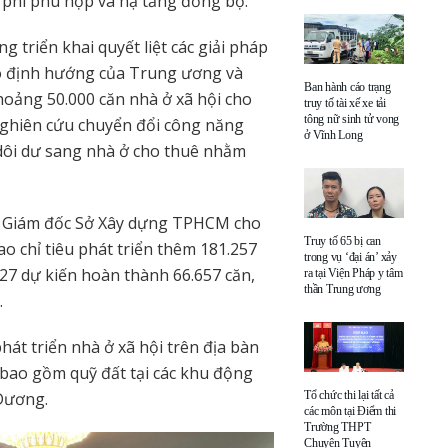
 phí phù hợp và hạ tầng đồng bộ.
triển khai quyết liệt các giải pháp
eo định hướng của Trung ương và
Ban hành cáo trạng
hoảng 50.000 căn nhà ở xã hội cho
truy tố tài xế xe tải
tông nữ sinh tử vong
 nghiên cứu chuyển đổi công năng
ở Vĩnh Long
 dôi dư sang nhà ở cho thuê nhằm
hó Giám đốc Sở Xây dựng TPHCM cho
Truy tố 65 bị can
ao chỉ tiêu phát triển thêm 181.257
trong vụ ‘đại án’ xảy
027 dự kiến hoàn thành 66.657 căn,
ra tại Viện Pháp y tâm
thần Trung ương
.
hát triển nhà ở xã hội trên địa bàn
ao gồm quỹ đất tại các khu động
Tổ chức thi lại tất cả
 Dương.
các môn tại Điểm thi
Trường THPT
Chuyên Tuyên