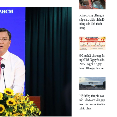
Kim cương giảm giá
sập sàn, chấp nhận lỗ
nặng vẫn khó thoát
hàng
Đề xuất 2 phương án
nghỉ Tết Nguyên đán
2027: Nghỉ 7 ngày
hoặc 10 ngày liên tục
Hệ thống thu phí cao
tốc Bắc-Nam vẫn gặp
trục trặc sau nhiều lần
khắc phục