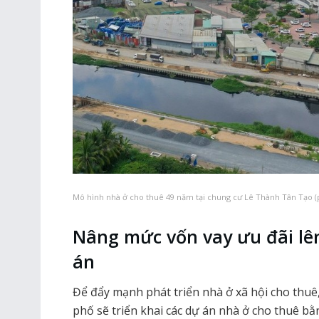
Mô hình nhà ở cho thuê 49 năm tại chung cư Lê Thành Tân Tạo 
Nâng mức vốn vay ưu đãi lê
án
Để đẩy mạnh phát triển nhà ở xã hội cho thu
phố sẽ triển khai các dự án nhà ở cho thuê b