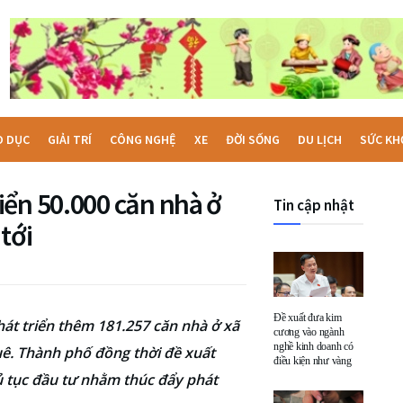
O DỤC
GIẢI TRÍ
CÔNG NGHỆ
XE
ĐỜI SỐNG
DU LỊCH
SỨC KH
iển 50.000 căn nhà ở
Tin cập nhật
tới
Đề xuất đưa kim
át triển thêm 181.257 căn nhà ở xã
cương vào ngành
nghề kinh doanh có
uê. Thành phố đồng thời đề xuất
điều kiện như vàng
hủ tục đầu tư nhằm thúc đẩy phát