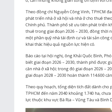
ở, cần những không gian sống ổn định với chi
Theo đồng chí Nguyễn Công Vinh, TPHCM đang 
phát triển nhà ở xã hội và nhà ở cho thuê th
Chính phủ. Thành phố sẽ ưu tiên phát triển k
thuê trong giai đoạn 2026 – 2030, đồng thời
một phần quỹ nhà tái định cư và tài sản công
khai thác hiệu quả nguồn lực hiện có.
Báo cáo tại hội nghị, ông Khải Quốc Bình, P
biết giai đoạn 2026 – 2030, thành phố được gi
căn nhà ở xã hội; trong đó giai đoạn 2026 – 2
giai đoạn 2028 – 2030 hoàn thành 114.600 căn
Theo quy hoạch, tổng diện tích đất dành cho p
TPHCM đến năm 2040 khoảng 1.740 ha, chưa b
lực thuộc khu vực Bà Rịa – Vũng Tàu và Bình