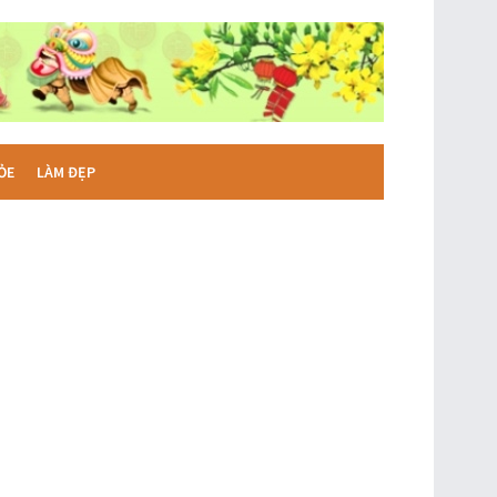
ỎE
LÀM ĐẸP