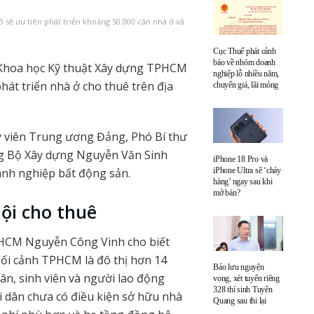
ẽ ưu tiên phát triển khoảng 50.000 căn nhà ở xã
Cục Thuế phát cảnh
báo về nhóm doanh
 Khoa học Kỹ thuật Xây dựng TPHCM
nghiệp lỗ nhiều năm,
phát triển nhà ở cho thuê trên địa
chuyển giá, lãi mỏng
y viên Trung ương Đảng, Phó Bí thư
g Bộ Xây dựng Nguyễn Văn Sinh
iPhone 18 Pro và
oanh nghiệp bất động sản.
iPhone Ultra sẽ ‘cháy
hàng’ ngay sau khi
mở bán?
ội cho thuê
TPHCM Nguyễn Công Vinh cho biết
bối cảnh TPHCM là đô thị hơn 14
Bảo lưu nguyện
ân, sinh viên và người lao động
vọng, xét tuyển riêng
328 thí sinh Tuyên
i dân chưa có điều kiện sở hữu nhà
Quang sau thi lại