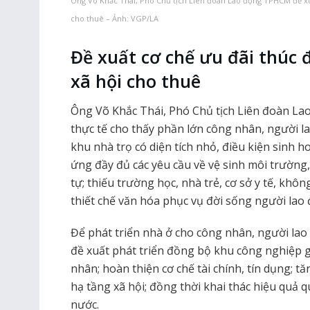
Ông Võ Khắc Thái, Phó Chủ tịch Liên đoàn Lao động TPHCM đề xuấ
cho thuê – Ảnh: VGP/LA
Đề xuất cơ chế ưu đãi thúc 
xã hội cho thuê
Ông Võ Khắc Thái, Phó Chủ tịch Liên đoàn La
thực tế cho thấy phần lớn công nhân, người l
khu nhà trọ có diện tích nhỏ, điều kiện sinh 
ứng đầy đủ các yêu cầu về vệ sinh môi trường,
tự; thiếu trường học, nhà trẻ, cơ sở y tế, khô
thiết chế văn hóa phục vụ đời sống người lao
Để phát triển nhà ở cho công nhân, người l
đề xuất phát triển đồng bộ khu công nghiệp g
nhân; hoàn thiện cơ chế tài chính, tín dụng; t
hạ tầng xã hội; đồng thời khai thác hiệu quả 
nước.