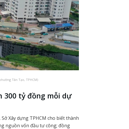
(phường Tân Tạo, TPHCM)
n 300 tỷ đồng mỗi dự
ê, Sở Xây dựng TPHCM cho biết thành
ằng nguồn vốn đầu tư công; đồng