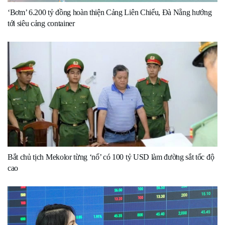
‘Bơm’ 6.200 tỷ đồng hoàn thiện Cảng Liên Chiểu, Đà Nẵng hướng
tới siêu cảng container
Bắt chủ tịch Mekolor từng ‘nổ’ có 100 tỷ USD làm đường sắt tốc độ
cao