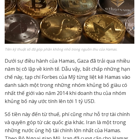
Tiền kỹ thuật số đã góp phần không nhỏ trong nguồn thu của Hamas.
Dưới sự điều hành của Hamas, Gaza đã trải qua nhiều
năm bị cô lập về kinh tế. Dẫu vậy, bất chấp những hạn
chế này, tạp chí Forbes của Mỹ từng liệt kê Hamas vào
danh sách một trong những nhóm khủng bố giàu có
nhất thế giới vào năm 2014 khi doanh thu của nhóm
khủng bố này ước tính lên tới 1 tỷ USD.
Số tiền này đến từ thuế, phí cũng như hỗ trợ tài chính
và quyên góp từ các quốc gia khác. Iran là một trong
những nước ủng hộ tài chính lớn nhất của Hamas.
Theo Bộ Ngoại giao Mỹ, Iran đã cung cấp cho Hamas