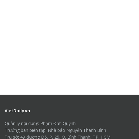
VietDaily.vn
Quản lý nội dung: Phạm Đức Quỳnh
Trưởng ban biên tập: Nhà báo Nguyễn Thanh Bình
Trụ sở: 49 đường D5, P. 25, Q. Bình Thạnh, TP. HCM