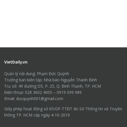
VietDaily.vn
Quản lý nội dung: Phạm Đức Quỳnh
Trưởng ban biên tập: Nhà báo Nguyễn Thanh Bình
Trụ sở: 49 đường D5, P. 25, Q. Bình Thạnh, TP. HCM
Điện thoại: 028 3602 4005 – 0919 099 989
Email: ducquynh001@gmail.com
Giấy phép hoạt động số 65/GP-TTĐT do Sở Thông tin và Truyền
thông TP. HCM cấp ngày 4-10-2019