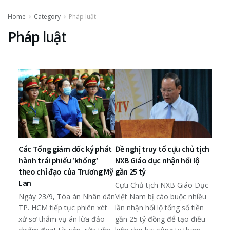
Home
Category
Pháp luật
Pháp luật
Các Tổng giám đốc ký phát
Đề nghị truy tố cựu chủ tịch
hành trái phiếu ‘khống’
NXB Giáo dục nhận hối lộ
theo chỉ đạo của Trương Mỹ
gần 25 tỷ
Lan
Cựu Chủ tịch NXB Giáo Dục
Ngày 23/9, Tòa án Nhân dân
Việt Nam bị cáo buộc nhiều
TP. HCM tiếp tục phiên xét
lần nhận hối lộ tổng số tiền
xử sơ thẩm vụ án lừa đảo
gần 25 tỷ đồng để tạo điều