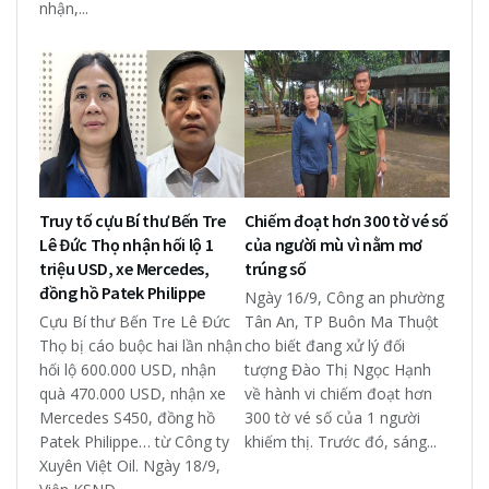
nhận,...
Truy tố cựu Bí thư Bến Tre
Chiếm đoạt hơn 300 tờ vé số
Lê Đức Thọ nhận hối lộ 1
của người mù vì nằm mơ
triệu USD, xe Mercedes,
trúng số
đồng hồ Patek Philippe
Ngày 16/9, Công an phường
Cựu Bí thư Bến Tre Lê Đức
Tân An, TP Buôn Ma Thuột
Thọ bị cáo buộc hai lần nhận
cho biết đang xử lý đối
hối lộ 600.000 USD, nhận
tượng Đào Thị Ngọc Hạnh
quà 470.000 USD, nhận xe
về hành vi chiếm đoạt hơn
Mercedes S450, đồng hồ
300 tờ vé số của 1 người
Patek Philippe… từ Công ty
khiếm thị. Trước đó, sáng...
Xuyên Việt Oil. Ngày 18/9,