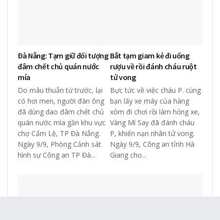
Đà Nẵng: Tạm giữ đối tượng
Bắt tạm giam kẻ đi uống
đâm chết chủ quán nước
rượu về rồi đánh cháu ruột
mía
tử vong
Do mâu thuẫn từ trước, lại
Bực tức về việc cháu P. cùng
có hơi men, người đàn ông
bạn lấy xe máy của hàng
đã dùng dao đâm chết chủ
xóm đi chơi rồi làm hỏng xe,
quán nước mía gần khu vực
Vàng Mí Say đã đánh cháu
chợ Cẩm Lệ, TP Đà Nẵng.
P, khiến nạn nhân tử vong.
Ngày 9/9, Phòng Cảnh sát
Ngày 9/9, Công an tỉnh Hà
hình sự Công an TP Đà...
Giang cho...