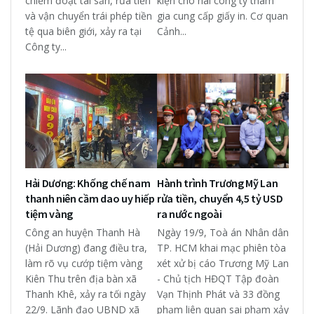
chiếm đoạt tài sản, rửa tiền
kiện cho hai công ty tham
và vận chuyển trái phép tiền
gia cung cấp giấy in. Cơ quan
tệ qua biên giới, xảy ra tại
Cảnh...
Công ty...
Hải Dương: Khống chế nam
Hành trình Trương Mỹ Lan
thanh niên cầm dao uy hiếp
rửa tiền, chuyển 4,5 tỷ USD
tiệm vàng
ra nước ngoài
Công an huyện Thanh Hà
Ngày 19/9, Toà án Nhân dân
(Hải Dương) đang điều tra,
TP. HCM khai mạc phiên tòa
làm rõ vụ cướp tiệm vàng
xét xử bị cáo Trương Mỹ Lan
Kiên Thu trên địa bàn xã
- Chủ tịch HĐQT Tập đoàn
Thanh Khê, xảy ra tối ngày
Vạn Thịnh Phát và 33 đồng
22/9. Lãnh đạo UBND xã
phạm liên quan sai phạm xảy