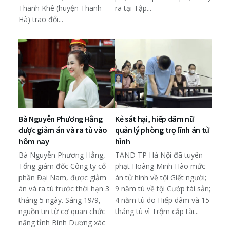
Thanh Khê (huyện Thanh
ra tại Tập...
Hà) trao đổi...
Bà Nguyễn Phương Hằng
Kẻ sát hại, hiếp dâm nữ
được giảm án và ra tù vào
quản lý phòng trọ lĩnh án tử
hôm nay
hình
Bà Nguyễn Phương Hằng,
TAND TP Hà Nội đã tuyên
Tổng giám đốc Công ty cổ
phạt Hoàng Minh Hào mức
phần Đại Nam, được giảm
án tử hình về tội Giết người;
án và ra tù trước thời hạn 3
9 năm tù về tội Cướp tài sản;
tháng 5 ngày. Sáng 19/9,
4 năm tù do Hiếp dâm và 15
nguồn tin từ cơ quan chức
tháng tù vì Trộm cắp tài...
năng tỉnh Bình Dương xác