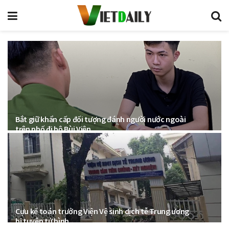
Bắt giữ khẩn cấp đối tượng đánh người nước ngoài
trên phố đi bộ Bùi Viện
Cựu kế toán trưởng Viện Vệ sinh dịch tễ Trung ương
bị tuyên tử hình