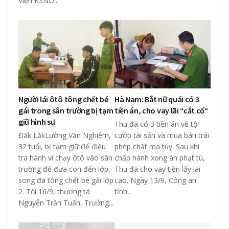
Viện KSND...
Người lái ôtô tông chết bé
Hà Nam: Bắt nữ quái có 3
gái trong sân trường bị tạm
tiền án, cho vay lãi “cắt cổ“
giữ hình sự
Thu đã có 3 tiền án về tội
Đăk LăkLường Văn Nghiêm,
cướp tài sản và mua bán trái
32 tuổi, bị tạm giữ để điều
phép chất ma túy. Sau khi
tra hành vi chạy ôtô vào sân
chấp hành xong án phạt tù,
trường để đưa con đến lớp,
Thu đã cho vay tiền lấy lãi
song đã tông chết bé gái lớp
cao. Ngày 13/9, Công an
2. Tối 16/9, thượng tá
tỉnh...
Nguyễn Trần Tuấn, Trưởng...