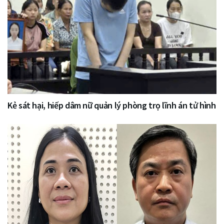
Kẻ sát hại, hiếp dâm nữ quản lý phòng trọ lĩnh án tử hình