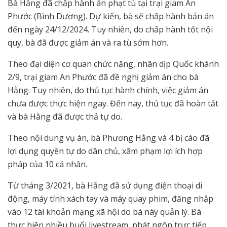
Bà Hằng đã chấp hành án phạt tù tại trại giam An
Phước (Bình Dương). Dự kiến, bà sẽ chấp hành bản án
đến ngày 24/12/2024. Tuy nhiên, do chấp hành tốt nội
quy, bà đã được giảm án và ra tù sớm hơn.
Theo đại diện cơ quan chức năng, nhân dịp Quốc khánh
2/9, trại giam An Phước đã đề nghị giảm án cho bà
Hằng. Tuy nhiên, do thủ tục hành chính, việc giảm án
chưa được thực hiện ngay. Đến nay, thủ tục đã hoàn tất
và bà Hằng đã được thả tự do.
Theo nội dung vụ án, bà Phương Hằng và 4 bị cáo đã
lợi dụng quyền tự do dân chủ, xâm phạm lợi ích hợp
pháp của 10 cá nhân.
Từ tháng 3/2021, bà Hằng đã sử dụng điện thoại di
động, máy tính xách tay và máy quay phim, đăng nhập
vào 12 tài khoản mạng xã hội do bà này quản lý. Bà
thực hiện nhiều buổi livestream, phát ngôn trực tiếp