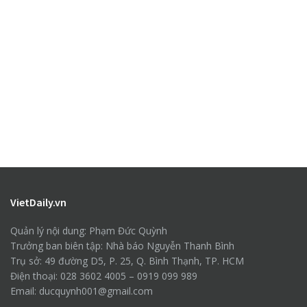
VietDaily.vn
Quản lý nội dung: Phạm Đức Quỳnh
Trưởng ban biên tập: Nhà báo Nguyễn Thanh Bình
Trụ sở: 49 đường D5, P. 25, Q. Bình Thạnh, TP. HCM
Điện thoại: 028 3602 4005 – 0919 099 989
Email: ducquynh001@gmail.com