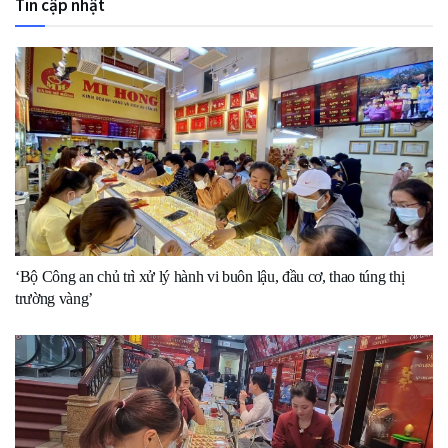
Tin cập nhật
‘Bộ Công an chủ trì xử lý hành vi buôn lậu, đầu cơ, thao túng thị
trường vàng’