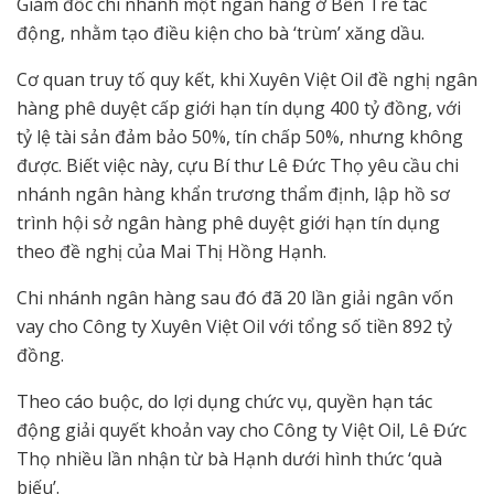
Giám đốc chi nhánh một ngân hàng ở Bến Tre tác
động, nhằm tạo điều kiện cho bà ‘trùm’ xăng dầu.
Cơ quan truy tố quy kết, khi Xuyên Việt Oil đề nghị ngân
hàng phê duyệt cấp giới hạn tín dụng 400 tỷ đồng, với
tỷ lệ tài sản đảm bảo 50%, tín chấp 50%, nhưng không
được. Biết việc này, cựu Bí thư Lê Đức Thọ yêu cầu chi
nhánh ngân hàng khẩn trương thẩm định, lập hồ sơ
trình hội sở ngân hàng phê duyệt giới hạn tín dụng
theo đề nghị của Mai Thị Hồng Hạnh.
Chi nhánh ngân hàng sau đó đã 20 lần giải ngân vốn
vay cho Công ty Xuyên Việt Oil với tổng số tiền 892 tỷ
đồng.
Theo cáo buộc, do lợi dụng chức vụ, quyền hạn tác
động giải quyết khoản vay cho Công ty Việt Oil, Lê Đức
Thọ nhiều lần nhận từ bà Hạnh dưới hình thức ‘quà
biếu’.