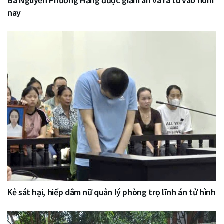
Bà Nguyễn Phương Hằng được giảm án và ra tù vào hôm
nay
Kẻ sát hại, hiếp dâm nữ quản lý phòng trọ lĩnh án tử hình