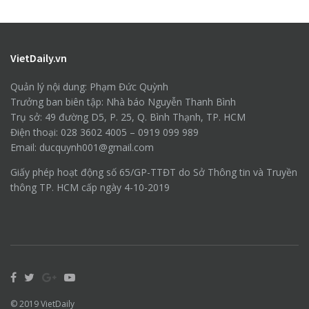
VietDaily.vn
Quản lý nội dung: Phạm Đức Quỳnh
Trưởng ban biên tập: Nhà báo Nguyễn Thanh Bình
Trụ sở: 49 đường D5, P. 25, Q. Bình Thạnh, TP. HCM
Điện thoại: 028 3602 4005 – 0919 099 989
Email: ducquynh001@gmail.com
Giấy phép hoạt động số 65/GP-TTĐT do Sở Thông tin và Truyền
thông TP. HCM cấp ngày 4-10-2019
© 2019
VietDaily