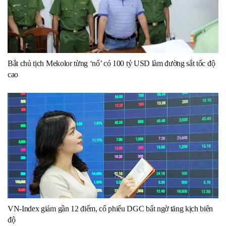
Bắt chủ tịch Mekolor từng ‘nổ’ có 100 tỷ USD làm đường sắt tốc độ
cao
VN-Index giảm gần 12 điểm, cổ phiếu DGC bất ngờ tăng kịch biên
độ