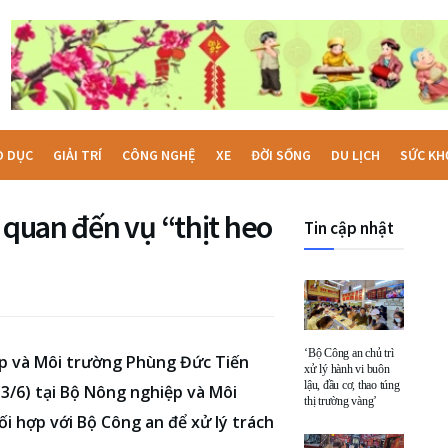
O DỤC
GIẢI TRÍ
CÔNG NGHỆ
XE
ĐỜI SỐNG
DU LỊCH
SỨC KH
n quan đến vụ “thịt heo
Tin cập nhật
‘Bộ Công an chủ trì
p và Môi trường Phùng Đức Tiến
xử lý hành vi buôn
lậu, đầu cơ, thao túng
(3/6) tại Bộ Nông nghiệp và Môi
thị trường vàng’
 hợp với Bộ Công an để xử lý trách