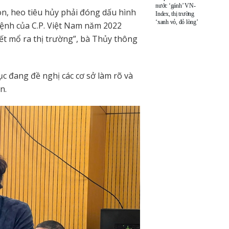
nước ‘gánh’ VN-
òn, heo tiêu hủy phải đóng dấu hình
Index, thị trường
‘xanh vỏ, đỏ lòng’
bệnh của C.P. Việt Nam năm 2022
ết mổ ra thị trường”, bà Thủy thông
c đang đề nghị các cơ sở làm rõ và
n.