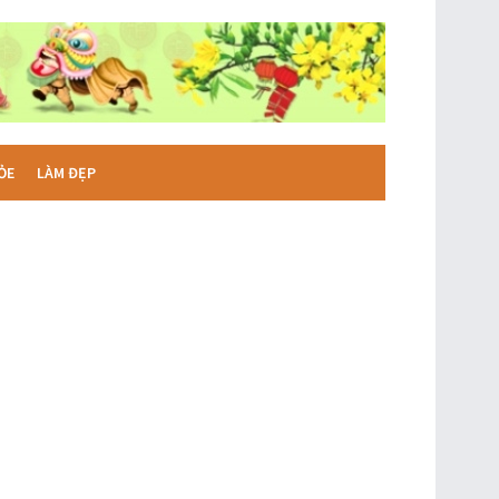
ỎE
LÀM ĐẸP