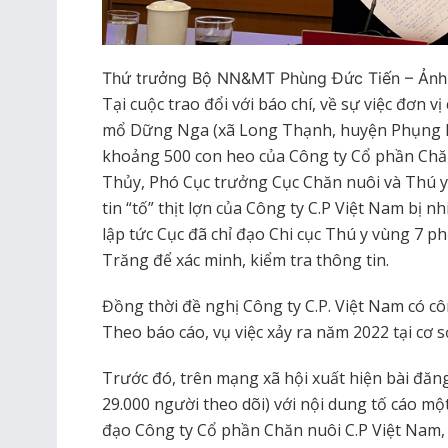
Thứ trưởng Bộ NN&MT Phùng Đức Tiến – Ản
Tại cuộc trao đổi với báo chí, về sự việc đơn 
mổ Dững Nga (xã Long Thạnh, huyện Phụng Hi
khoảng 500 con heo của Công ty Cổ phần Chă
Thủy, Phó Cục trưởng Cục Chăn nuôi và Thú y
tin “tố” thịt lợn của Công ty C.P Việt Nam bị 
lập tức Cục đã chỉ đạo Chi cục Thú y vùng 7 
Trăng để xác minh, kiểm tra thông tin.
Đồng thời đề nghị Công ty C.P. Việt Nam có côn
Theo báo cáo, vụ việc xảy ra năm 2022 tại cơ 
Trước đó, trên mạng xã hội xuất hiện bài đăng
29.000 người theo dõi) với nội dung tố cáo m
đạo Công ty Cổ phần Chăn nuôi C.P Việt Nam, 