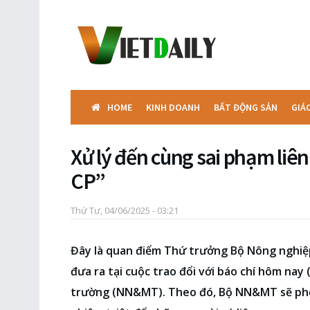
HOME
KINH DOANH
BẤT ĐỘNG SẢN
GIÁ
Xử lý đến cùng sai phạm liê
CP”
Thứ Tư, 04/06/2025 - 03:21
Đây là quan điểm Thứ trưởng Bộ Nông nghiệ
đưa ra tại cuộc trao đổi với báo chí hôm nay 
trường (NN&MT). Theo đó, Bộ NN&MT sẽ phối