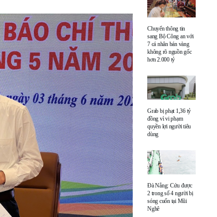
Chuyển thông tin
sang Bộ Công an với
7 cá nhân bán vàng
không rõ nguồn gốc
hơn 2.000 tỷ
Grab bị phạt 1,36 tỷ
đồng vì vi phạm
quyền lợi người tiêu
dùng
Đà Nẵng: Cứu được
2 trong số 4 người bị
sóng cuốn tại Mũi
Nghê