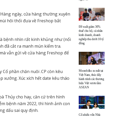
: “Hàng ngày, cửa hàng thường xuyên
mùi hôi thối đưa về Freshop bắt
Đề xuất giảm 30%
thuế cho hộ, cá nhân
kinh doanh, doanh
gà bệnh nhìn rất kinh khủng như (nổi
nghiệp thu dưới 10 tỷ
đồng
nh đã cắt ra manh mún kiểm tra.
 mà vẫn gửi về cửa hàng Freshop để
y Cổ phần chăn nuôi .CP còn kêu
Moonfolks ra mắt tại
Việt Nam, thúc đẩy
ạp xưởng. Xúc xích hết date kêu tháo
hành trình các thương
hiệu Việt vươn tầm
ASEAN
bà Thủy cho hay, căn cứ trên hình
hiễm bệnh năm 2022, thì hình ảnh con
ng dấu sai quy định.
Cổ phiếu vốn Nhà