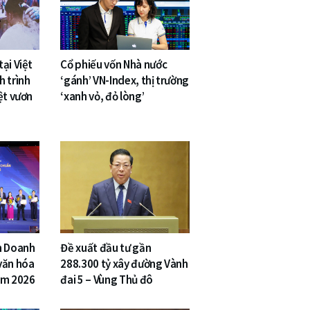
ại Việt
Cổ phiếu vốn Nhà nước
h trình
‘gánh’ VN-Index, thị trường
ệt vươn
‘xanh vỏ, đỏ lòng’
n Doanh
Đề xuất đầu tư gần
văn hóa
288.300 tỷ xây đường Vành
am 2026
đai 5 – Vùng Thủ đô