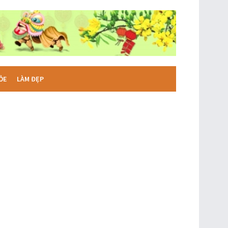
ỎE
LÀM ĐẸP