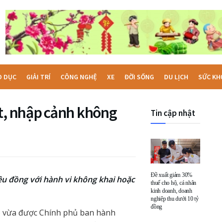
O DỤC
GIẢI TRÍ
CÔNG NGHỆ
XE
ĐỜI SỐNG
DU LỊCH
SỨC KH
ất, nhập cảnh không
Tin cập nhật
Đề xuất giảm 30%
ệu đồng với hành vi không khai hoặc
thuế cho hộ, cá nhân
kinh doanh, doanh
nghiệp thu dưới 10 tỷ
đồng
) vừa được Chính phủ ban hành