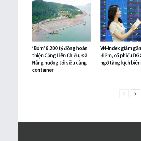
‘Bơm’ 6.200 tỷ đồng hoàn
VN-Index giảm gần
thiện Cảng Liên Chiểu, Đà
điểm, cổ phiếu DG
Nẵng hướng tới siêu cảng
ngờ tăng kịch biên
container