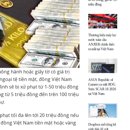
triệu đồng
Thương hiệu máy lọc
nước toàn cầu
ANJIER chính thức
ra mắt tại Việt Nam
ông hành hoặc giấy tờ có giá trị
 ngoại tệ tiền mặt, đồng Việt Nam
ASUS Republic of
Gamers ra mắt ROG
nh sẽ bị xử phạt từ 1-50 triệu đồng
Strix SCAR 18 2026
ng từ 5 triệu đồng đến trên 100 triệu
tại Việt Nam
sự.
hạt tối đa lên tới 20 triệu đồng nếu
t, đồng Việt Nam tiền mặt hoặc vàng
Dropbox mở rộng hệ
sinh thái AI với