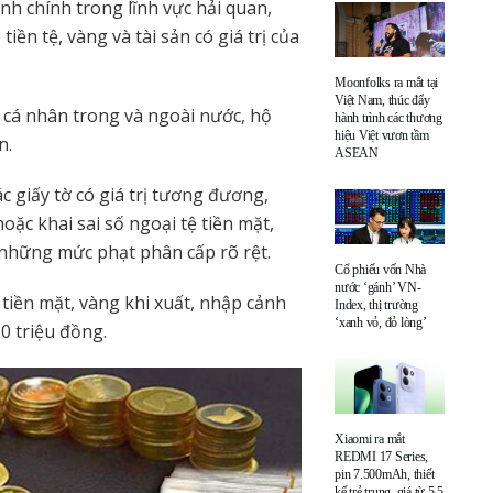
nh chính trong lĩnh vực hải quan,
tiền tệ, vàng và tài sản có giá trị của
Moonfolks ra mắt tại
Việt Nam, thúc đẩy
, cá nhân trong và ngoài nước, hộ
hành trình các thương
hiệu Việt vươn tầm
n.
ASEAN
c giấy tờ có giá trị tương đương,
c khai sai số ngoại tệ tiền mặt,
 những mức phạt phân cấp rõ rệt.
Cổ phiếu vốn Nhà
nước ‘gánh’ VN-
tiền mặt, vàng khi xuất, nhập cảnh
Index, thị trường
‘xanh vỏ, đỏ lòng’
0 triệu đồng.
Xiaomi ra mắt
REDMI 17 Series,
pin 7.500mAh, thiết
kế trẻ trung, giá từ 5,5