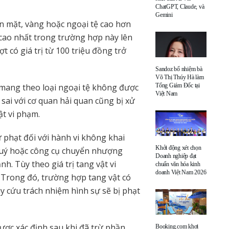
ChatGPT, Claude, và
Gemini
n mặt, vàng hoặc ngoại tệ cao hơn
cao nhất trong trường hợp này lên
t có giá trị từ 100 triệu đồng trở
Sandoz bổ nhiệm bà
Võ Thị Thúy Hà làm
Tổng Giám Đốc tại
mang theo loại ngoại tệ không được
Việt Nam
ai với cơ quan hải quan cũng bị xử
ật vi phạm.
ử phạt đối với hành vi không khai
Khởi động xét chọn
 quý hoặc công cụ chuyển nhượng
Doanh nghiệp đạt
h. Tùy theo giá trị tang vật vi
chuẩn văn hóa kinh
doanh Việt Nam 2026
 Trong đó, trường hợp tang vật có
ruy cứu trách nhiệm hình sự sẽ bị phạt
được xác định sau khi đã trừ phần
Booking.com khơi