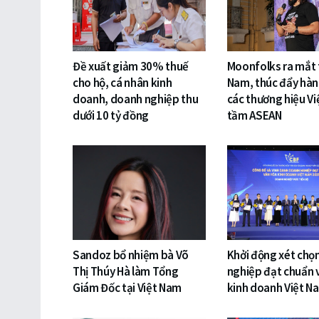
Đề xuất giảm 30% thuế
Moonfolks ra mắt t
cho hộ, cá nhân kinh
Nam, thúc đẩy hàn
doanh, doanh nghiệp thu
các thương hiệu Vi
dưới 10 tỷ đồng
tầm ASEAN
Sandoz bổ nhiệm bà Võ
Khởi động xét chọ
Thị Thúy Hà làm Tổng
nghiệp đạt chuẩn 
Giám Đốc tại Việt Nam
kinh doanh Việt N