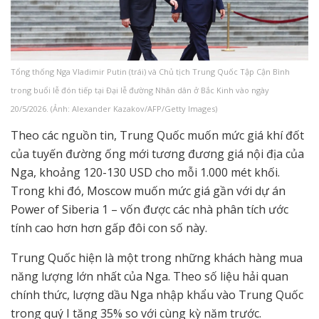
Tổng thống Nga Vladimir Putin (trái) và Chủ tịch Trung Quốc Tập Cận Bình
trong buổi lễ đón tiếp tại Đại lễ đường Nhân dân ở Bắc Kinh vào ngày
20/5/2026. (Ảnh: Alexander Kazakov/AFP/Getty Images)
Theo các nguồn tin, Trung Quốc muốn mức giá khí đốt
của tuyến đường ống mới tương đương giá nội địa của
Nga, khoảng 120-130 USD cho mỗi 1.000 mét khối.
Trong khi đó, Moscow muốn mức giá gần với dự án
Power of Siberia 1 – vốn được các nhà phân tích ước
tính cao hơn hơn gấp đôi con số này.
Trung Quốc hiện là một trong những khách hàng mua
năng lượng lớn nhất của Nga. Theo số liệu hải quan
chính thức, lượng dầu Nga nhập khẩu vào Trung Quốc
trong quý I tăng 35% so với cùng kỳ năm trước.