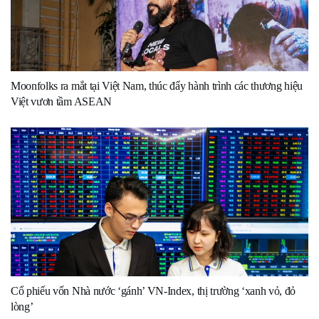
Moonfolks ra mắt tại Việt Nam, thúc đẩy hành trình các thương hiệu
Việt vươn tầm ASEAN
Cổ phiếu vốn Nhà nước ‘gánh’ VN-Index, thị trường ‘xanh vỏ, đỏ
lòng’