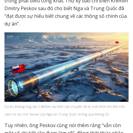
trong phát biểu công khai, Thư ký báo chí Điện Kremlin
Dmitry Peskov sau đó cho biết Nga và Trung Quốc đã
“đạt được sự hiểu biết chung về các thông số chính của
dự án”.
Dự án đường ống dài 2.600km dự kiến vận chuyển 50 tỷ mét khối khí đốt mỗi
năm từ các mỏ Yamal của Nga tới Trung Quốc thông qua Mông Cổ.
Tuy nhiên, ông Peskov cũng nói thêm rằng “vẫn còn
một số chi tiết cần được làm rõ”, đồng thời thừa nhận