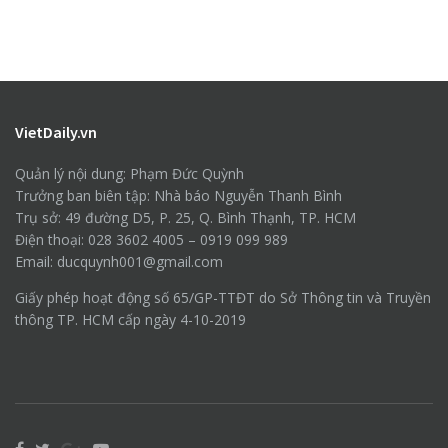
VietDaily.vn
Quản lý nội dung: Phạm Đức Quỳnh
Trưởng ban biên tập: Nhà báo Nguyễn Thanh Bình
Trụ sở: 49 đường D5, P. 25, Q. Bình Thạnh, TP. HCM
Điện thoại: 028 3602 4005 – 0919 099 989
Email: ducquynh001@gmail.com
Giấy phép hoạt động số 65/GP-TTĐT do Sở Thông tin và Truyền
thông TP. HCM cấp ngày 4-10-2019