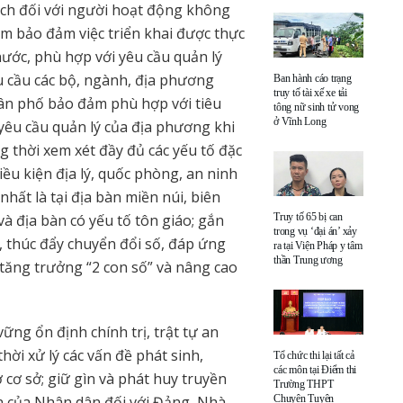
sách đối với người hoạt động không
ằm bảo đảm việc triển khai được thực
nước, phù hợp với yêu cầu quản lý
u cầu các bộ, ngành, địa phương
Ban hành cáo trạng
truy tố tài xế xe tải
dân phố bảo đảm phù hợp với tiêu
tông nữ sinh tử vong
ở Vĩnh Long
 yêu cầu quản lý của địa phương khi
 thời xem xét đầy đủ các yếu tố đặc
iều kiện địa lý, quốc phòng, an ninh
hất là tại địa bàn miền núi, biên
và địa bàn có yếu tố tôn giáo; gắn
Truy tố 65 bị can
trong vụ ‘đại án’ xảy
ở, thúc đẩy chuyển đổi số, đáp ứng
ra tại Viện Pháp y tâm
thần Trung ương
 tăng trưởng “2 con số” và nâng cao
vững ổn định chính trị, trật tự an
hời xử lý các vấn đề phát sinh,
Tổ chức thi lại tất cả
các môn tại Điểm thi
 cơ sở; giữ gìn và phát huy truyền
Trường THPT
n của Nhân dân đối với Đảng, Nhà
Chuyên Tuyên