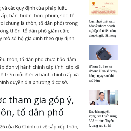
 và các quy định của pháp luật,
 ấp, bản, buôn, bon, phum, sóc, tổ
Cục Thuế phát cảnh
ọi chung là thôn, tổ dân phố) trong
báo về nhóm doanh
ượng thôn, tổ dân phố giảm dần;
nghiệp lỗ nhiều năm,
chuyển giá, lãi mỏng
uy mô số hộ gia đình theo quy định
hiều thôn, tổ dân phố chưa bảo đảm
ếp đơn vị hành chính cấp tỉnh, cấp xã
iPhone 18 Pro và
iPhone Ultra sẽ ‘cháy
ố trên mỗi đơn vị hành chính cấp xã
hàng’ ngay sau khi
mở bán?
 chính quyền địa phương ở cơ sở.
c tham gia góp ý,
hôn, tổ dân phố
Bảo lưu nguyện
vọng, xét tuyển riêng
328 thí sinh Tuyên
6 của Bộ Chính trị về sắp xếp thôn,
Quang sau thi lại