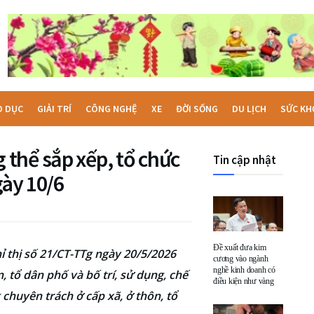
O DỤC
GIẢI TRÍ
CÔNG NGHỆ
XE
ĐỜI SỐNG
DU LỊCH
SỨC KH
thể sắp xếp, tổ chức
Tin cập nhật
gày 10/6
Đề xuất đưa kim
 thị số 21/CT-TTg ngày 20/5/2026
cương vào ngành
nghề kinh doanh có
 tổ dân phố và bố trí, sử dụng, chế
điều kiện như vàng
chuyên trách ở cấp xã, ở thôn, tổ