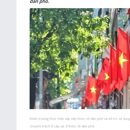
dân phố.
Khẩn trương thực hiện sắp xếp thôn, tổ dân phố và bố trí, sử dụn
chuyên trách ở cấp xã, ở thôn, tổ dân phố