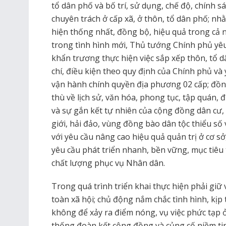
tổ dân phố và bố trí, sử dụng, chế độ, chính 
chuyên trách ở cấp xã, ở thôn, tổ dân phố; nh
hiện thống nhất, đồng bộ, hiệu quả trong cả 
trong tình hình mới, Thủ tướng Chính phủ yê
khẩn trương thực hiện việc sắp xếp thôn, tổ 
chí, điều kiện theo quy định của Chính phủ và
vận hành chính quyền địa phương 02 cấp; đồng
thù về lịch sử, văn hóa, phong tục, tập quán, đ
và sự gắn kết tự nhiên của cộng đồng dân cư, n
giới, hải đảo, vùng đồng bào dân tộc thiểu số 
với yêu cầu nâng cao hiệu quả quản trị ở cơ s
yêu cầu phát triển nhanh, bền vững, mục tiêu
chất lượng phục vụ Nhân dân.
Trong quá trình triển khai thực hiện phải giữ 
toàn xã hội; chủ động nắm chắc tình hình, kịp t
không để xảy ra điểm nóng, vụ việc phức tạp ở
thống đoàn kết cộng đồng và củng cố niềm ti