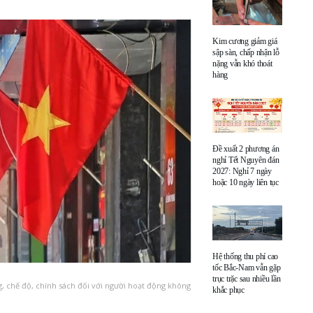
Kim cương giảm giá
sập sàn, chấp nhận lỗ
nặng vẫn khó thoát
hàng
Đề xuất 2 phương án
nghỉ Tết Nguyên đán
2027: Nghỉ 7 ngày
hoặc 10 ngày liên tục
Hệ thống thu phí cao
tốc Bắc-Nam vẫn gặp
trục trặc sau nhiều lần
g, chế độ, chính sách đối với người hoạt động không
khắc phục