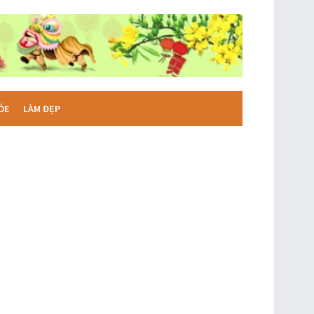
ỎE
LÀM ĐẸP