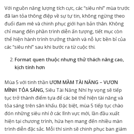
Với nguồn năng lượng tích cực, các “siêu nhí” mùa trước
đã lan tỏa thông điệp về sự tự tin, không ngừng theo
đuổi đam mê và chinh phục giới hạn bản thân. Không
chỉ mang đến phần trình diễn ấn tượng, tiết mục còn
thể hiện hành trình trưởng thành và nỗ lực bền bỉ của
các “siêu nhí” sau khi bước ra từ cuộc thi.
Format quen thuộc nhưng thử thách nâng cao,
kịch tính hơn
Mùa 5 với tinh thần
ƯƠM MẦM TÀI NĂNG – VƯƠN
MÌNH TỎA SÁNG,
Siêu Tài Năng Nhí hy vọng sẽ tiếp
tục trở thành điểm tựa để các bé thể hiện tài năng và
tỏa sáng trên sân khấu. Đặc biệt, mùa 5 tiếp tục chào
đón những siêu nhí ở các lĩnh vực mới, lần đầu xuất
hiện tại chương trình, hứa hẹn mang đến nhiều màn
trình diễn đặc sắc. Mỗi thí sinh sẽ chinh phục ban giám