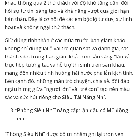
khảo thông qua 2 thử thách với độ khó tăng dần, đòi
hỏi sự tự tin, sáng tạo và khả năng vượt qua giới hạn
bản thân. Đây là cơ hội để các em bộc lộ tư duy, sự linh
hoạt và không ngại thử thách.
Giữ đúng tinh thần ở các mùa trước, ban giám khảo
không chỉ dừng lại ở vai trò quan sát và đánh giá, các
thành viên trong ban giám khảo còn sẵn sàng “lăn xả”,
trực tiếp tương tác và hỗ trợ thí sinh trên sân khấu,
mang đến nhiều tình huống hài hước pha lẫn kịch tính.
Bên cạnh đó, những màn trò chuyện, chia sẻ, đối đáp
ngẫu hứng giữa “người lớn” và “trẻ con” tạo nên màu
sắc và sức hút riêng cho
Siêu Tài Năng Nhí.
“Phòng Siêu Nhí” nâng cấp: lần đầu có MC đồng
hành
“Phòng Siêu Nhí” được bố trí nhằm ghi lại trọn vẹn