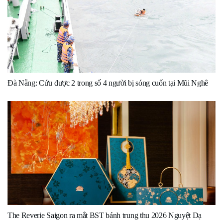
Đà Nẵng: Cứu được 2 trong số 4 người bị sóng cuốn tại Mũi Nghê
The Reverie Saigon ra mắt BST bánh trung thu 2026 Nguyệt Dạ