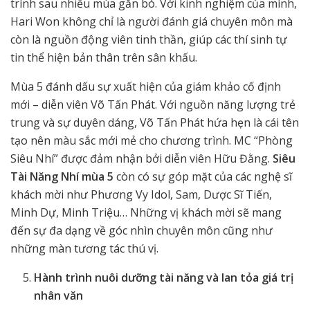
trình sau nhiều mùa gắn bó. Với kinh nghiệm của mình,
Hari Won không chỉ là người đánh giá chuyên môn mà
còn là nguồn động viên tinh thần, giúp các thí sinh tự
tin thể hiện bản thân trên sân khấu.
Mùa 5 đánh dấu sự xuất hiện của giám khảo cố định
mới – diễn viên Võ Tấn Phát. Với nguồn năng lượng trẻ
trung và sự duyên dáng, Võ Tấn Phát hứa hẹn là cái tên
tạo nên màu sắc mới mẻ cho chương trình. MC “Phòng
Siêu Nhí” được đảm nhận bởi diễn viên Hữu Đằng.
Siêu
Tài Năng Nhí mùa 5
còn có sự góp mặt của các nghệ sĩ
khách mời như Phương Vy Idol, Sam, Dược Sĩ Tiến,
Minh Dự, Minh Triệu… Những vị khách mời sẽ mang
đến sự đa dạng về góc nhìn chuyên môn cũng như
những màn tương tác thú vị.
Hành trình nuôi dưỡng tài năng và lan tỏa giá trị
nhân văn