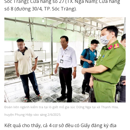
Sóc Trăng); Cửa hàng số 27 (TX. Ngã Năm); Cửa hàng
số 8 (đường 30/4, TP. Sóc Trăng).
Đoàn liên ngành kiểm tra tại lò giết mổ gia súc Dững Nga tại xã Thạnh Hòa,
huyện Phụng Hiệp vào sáng 2/6/2025.
Kết quả cho thấy, cả 4 cơ sở đều có Giấy đăng ký địa