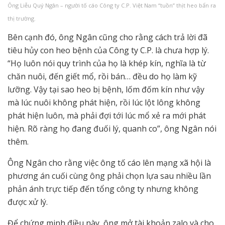
Ông Liễu Quý Ngân – người tố cáo Công ty C.P. Việt Nam “tuồn” thịt heo bẩn ra
thị trường.
Bên cạnh đó, ông Ngân cũng cho rằng cách trả lời đã
tiêu hủy con heo bệnh của Công ty C.P. là chưa hợp lý.
“Họ luôn nói quy trình của họ là khép kín, nghĩa là từ
chăn nuôi, đến giết mổ, rồi bán… đều do họ làm kỹ
lưỡng. Vậy tại sao heo bị bệnh, lốm đốm kín như vậy
mà lúc nuôi không phát hiện, rồi lúc lột lông không
phát hiện luôn, mà phải đợi tới lúc mổ xẻ ra mới phát
hiện. Rõ ràng họ đang đuối lý, quanh co”, ông Ngân nói
thêm.
Ông Ngân cho rằng việc ông tố cáo lên mạng xã hội là
phương án cuối cùng ông phải chọn lựa sau nhiều lần
phản ánh trực tiếp đến tổng công ty nhưng không
được xử lý.
Để chứng minh điều này, ông mở tài khoản zalo và cho