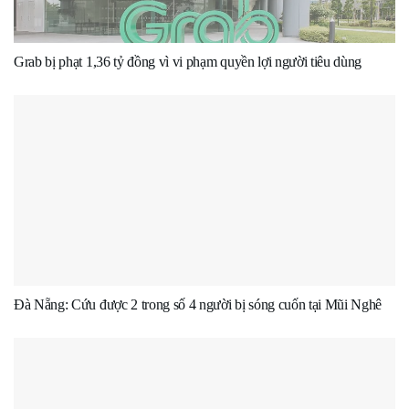
Grab bị phạt 1,36 tỷ đồng vì vi phạm quyền lợi người tiêu dùng
Đà Nẵng: Cứu được 2 trong số 4 người bị sóng cuốn tại Mũi Nghê