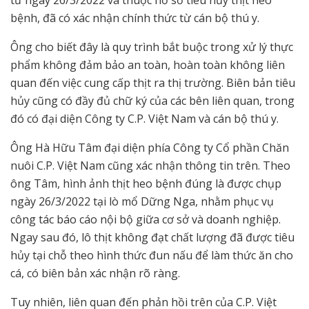
từ ngày 26/3/2022 và thuộc hồ sơ tiêu hủy thịt heo
bệnh, đã có xác nhận chính thức từ cán bộ thú y.
Ông cho biết đây là quy trình bắt buộc trong xử lý thực
phẩm không đảm bảo an toàn, hoàn toàn không liên
quan đến việc cung cấp thịt ra thị trường. Biên bản tiêu
hủy cũng có đầy đủ chữ ký của các bên liên quan, trong
đó có đại diện Công ty C.P. Việt Nam và cán bộ thú y.
Ông Hà Hữu Tâm đại diện phía Công ty Cổ phần Chăn
nuôi C.P. Việt Nam cũng xác nhận thông tin trên. Theo
ông Tâm, hình ảnh thịt heo bệnh đúng là được chụp
ngày 26/3/2022 tại lò mổ Dững Nga, nhằm phục vụ
công tác báo cáo nội bộ giữa cơ sở và doanh nghiệp.
Ngay sau đó, lô thịt không đạt chất lượng đã được tiêu
hủy tại chỗ theo hình thức đun nấu để làm thức ăn cho
cá, có biên bản xác nhận rõ ràng.
Tuy nhiên, liên quan đến phản hồi trên của C.P. Việt