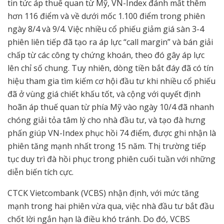
tin tức áp thuế quan từ Mỹ, VN-Index đánh mất thêm
hơn 116 điểm và về dưới mốc 1.100 điểm trong phiên
ngày 8/4 và 9/4. Việc nhiều cổ phiếu giảm giá sàn 3-4
phiên liên tiếp đã tạo ra áp lực “call margin” và bán giải
chấp từ các công ty chứng khoán, theo đó gây áp lực
lên chỉ số chung. Tuy nhiên, dòng tiền bắt đáy đã có tín
hiệu tham gia tìm kiếm cơ hội đầu tư khi nhiều cổ phiếu
đã ở vùng giá chiết khấu tốt, và cộng với quyết định
hoãn áp thuế quan từ phía Mỹ vào ngày 10/4 đã nhanh
chóng giải tỏa tâm lý cho nhà đầu tư, và tạo đà hưng
phấn giúp VN-Index phục hồi 74 điểm, được ghi nhận là
phiên tăng mạnh nhất trong 15 năm. Thị trường tiếp
tục duy trì đà hồi phục trong phiên cuối tuần với những
diễn biến tích cực.
CTCK Vietcombank (VCBS) nhận định, với mức tăng
mạnh trong hai phiên vừa qua, việc nhà đầu tư bắt đầu
chốt lời ngắn hạn là điều khó tránh. Do đó, VCBS