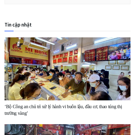
Tin cập nhật
‘Bộ Công an chủ trì xử lý hành vi buôn lậu, đầu cơ, thao túng thị
trường vàng’