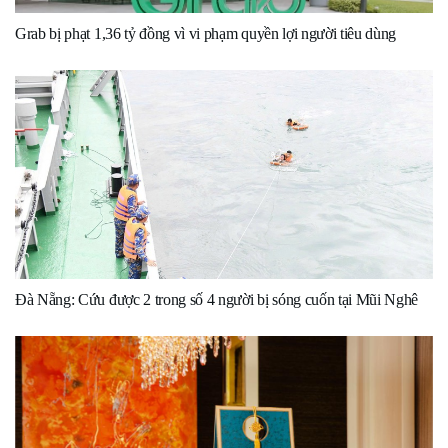
Grab bị phạt 1,36 tỷ đồng vì vi phạm quyền lợi người tiêu dùng
Đà Nẵng: Cứu được 2 trong số 4 người bị sóng cuốn tại Mũi Nghê