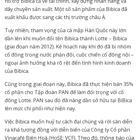
hỗ trợ Bibica cả về tài chính, xây dựng nhãn hàng và
dây chuyền sản xuất. Một số sản phẩm của Bibica đã
xuất khẩu được sang các thị trường châu Á.
Tuy nhiên, tham vọng của cá mập Hàn Quốc này lớn
dần lên khi muốn đổi tên Bibica thành Lotte – Bibica
(giai đoạn năm 2012). Kế hoạch này khi đó đã bị nhóm
cổ đông trong nước phản đối, cuộc chiến cổ đông nội –
ngoại ảnh hưởng khá rõ rệt đến tình hình kinh doanh
của Bibica.
Cũng trong giai đoạn này, Bibica đã thực hiện bán 35%
cổ phần cho Tập đoàn PAN để làm đối trọng với cổ
đông Lotte. PAN sau đó đã nâng dần sở hữu tại BiBica
lên mức chi phối như hiện nay.
Việc Bibica muốn huỷ tư cách đại chúng và rời sàn diễn
ra khá tương đồng với diễn biến của Công ty Cổ phần
Vinacafé Biên Hoà (HoSE: VCF). Theo đó, thông báo của