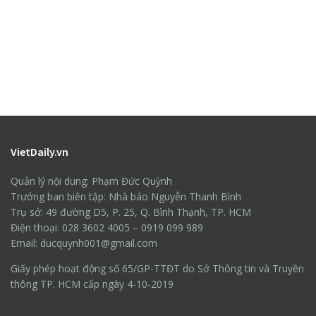
VietDaily.vn
Quản lý nội dung: Phạm Đức Quỳnh
Trưởng ban biên tập: Nhà báo Nguyễn Thanh Bình
Trụ sở: 49 đường D5, P. 25, Q. Bình Thạnh, TP. HCM
Điện thoại: 028 3602 4005 – 0919 099 989
Email: ducquynh001@gmail.com
Giấy phép hoạt động số 65/GP-TTĐT do Sở Thông tin và Truyền
thông TP. HCM cấp ngày 4-10-2019