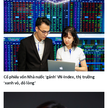
Cổ phiếu vốn Nhà nước ‘gánh’ VN-Index, thị trường
‘xanh vỏ, đỏ lòng’