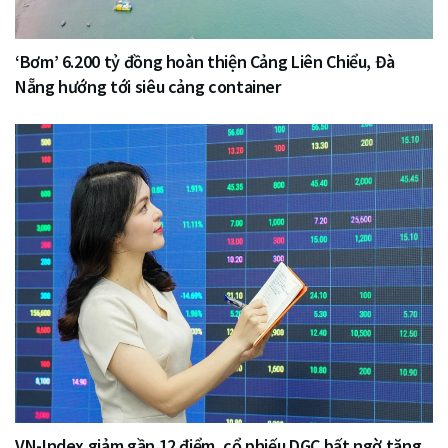
‘Bơm’ 6.200 tỷ đồng hoàn thiện Cảng Liên Chiểu, Đà
Nẵng hướng tới siêu cảng container
VN-Index giảm gần 12 điểm, cổ phiếu DGC bất ngờ tăng