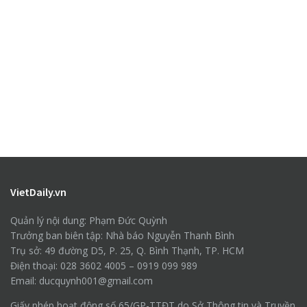
VietDaily.vn
Quản lý nội dung: Phạm Đức Quỳnh
Trưởng ban biên tập: Nhà báo Nguyễn Thanh Bình
Trụ sở: 49 đường D5, P. 25, Q. Bình Thạnh, TP. HCM
Điện thoại: 028 3602 4005 – 0919 099 989
Email: ducquynh001@gmail.com
Giấy phép hoạt động số 65/GP-TTĐT do Sở Thông tin và Truyền