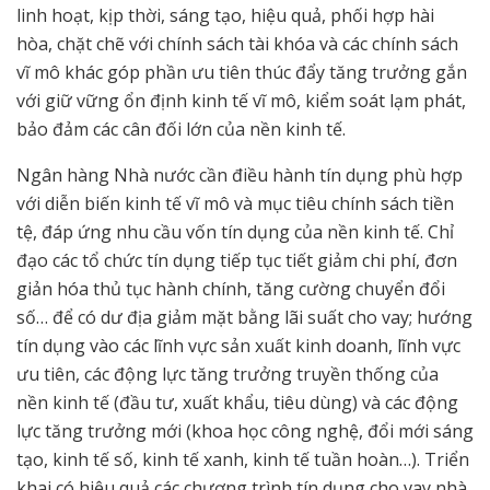
linh hoạt, kịp thời, sáng tạo, hiệu quả, phối hợp hài
hòa, chặt chẽ với chính sách tài khóa và các chính sách
vĩ mô khác góp phần ưu tiên thúc đẩy tăng trưởng gắn
với giữ vững ổn định kinh tế vĩ mô, kiểm soát lạm phát,
bảo đảm các cân đối lớn của nền kinh tế.
Ngân hàng Nhà nước cần điều hành tín dụng phù hợp
với diễn biến kinh tế vĩ mô và mục tiêu chính sách tiền
tệ, đáp ứng nhu cầu vốn tín dụng của nền kinh tế. Chỉ
đạo các tổ chức tín dụng tiếp tục tiết giảm chi phí, đơn
giản hóa thủ tục hành chính, tăng cường chuyển đổi
số… để có dư địa giảm mặt bằng lãi suất cho vay; hướng
tín dụng vào các lĩnh vực sản xuất kinh doanh, lĩnh vực
ưu tiên, các động lực tăng trưởng truyền thống của
nền kinh tế (đầu tư, xuất khẩu, tiêu dùng) và các động
lực tăng trưởng mới (khoa học công nghệ, đổi mới sáng
tạo, kinh tế số, kinh tế xanh, kinh tế tuần hoàn…). Triển
khai có hiệu quả các chương trình tín dụng cho vay nhà