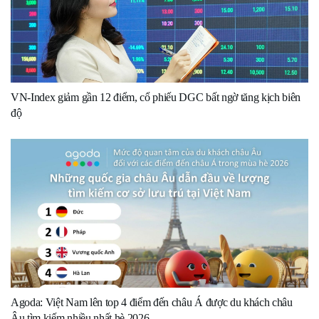
VN-Index giảm gần 12 điểm, cổ phiếu DGC bất ngờ tăng kịch biên
độ
Agoda: Việt Nam lên top 4 điểm đến châu Á được du khách châu
Âu tìm kiếm nhiều nhất hè 2026