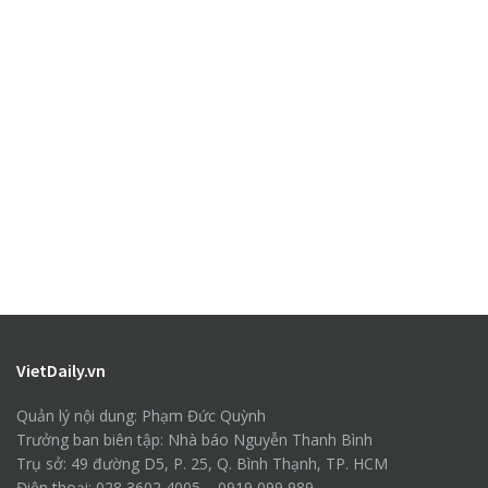
VietDaily.vn
Quản lý nội dung: Phạm Đức Quỳnh
Trưởng ban biên tập: Nhà báo Nguyễn Thanh Bình
Trụ sở: 49 đường D5, P. 25, Q. Bình Thạnh, TP. HCM
Điện thoại: 028 3602 4005 – 0919 099 989