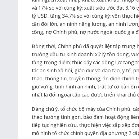
và 17% so với cùng kỳ; xuất siêu ước đạt 3,16
tỷ USD, tăng 34,7% so với cùng kỳ; vốn thực hi
cân đối lớn, an ninh năng lượng, an ninh lươn
công, nợ Chính phủ, nợ nước ngoài quốc gia đ
Đồng thời, Chính phủ đã quyết liệt tập trung h
trường đầu tư kinh doanh; xử lý tồn đọng, v
tầng trọng điểm; thúc đẩy các động lực tăng t
tác an sinh xã hội, giáo dục và đào tạo, y tế, ph
thao, thông tin, truyền thông; ổn định chính t
giữ vững; tình hình an ninh, trật tự cơ bản ổn 
nhất là đối ngoại cấp cao được triển khai chủ 
Đáng chú ý, tổ chức bộ máy của Chính phủ, các
theo hướng tinh gọn, bảo đảm hoạt động liên t
tiếp tục nghiên cứu, thực hiện việc sắp xếp đơ
mô hình tổ chức chính quyền địa phương 2 cấ