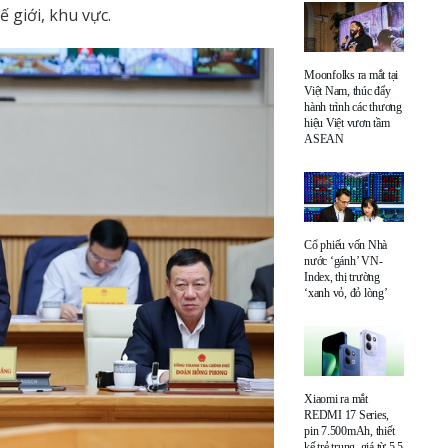
 giới, khu vực.
Moonfolks ra mắt tại
Việt Nam, thúc đẩy
hành trình các thương
hiệu Việt vươn tầm
ASEAN
Cổ phiếu vốn Nhà
nước ‘gánh’ VN-
Index, thị trường
‘xanh vỏ, đỏ lòng’
Xiaomi ra mắt
REDMI 17 Series,
pin 7.500mAh, thiết
kế trẻ trung, giá từ 5,5