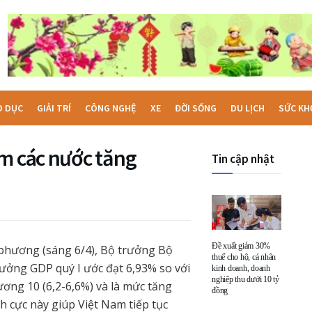
O DỤC
GIẢI TRÍ
CÔNG NGHỆ
XE
ĐỜI SỐNG
DU LỊCH
SỨC KH
óm các nước tăng
Tin cập nhật
Đề xuất giảm 30%
a phương (sáng 6/4), Bộ trưởng Bộ
thuế cho hộ, cá nhân
ưởng GDP quý I ước đạt 6,93% so với
kinh doanh, doanh
nghiệp thu dưới 10 tỷ
ương 10 (6,2-6,6%) và là mức tăng
đồng
ch cực này giúp Việt Nam tiếp tục