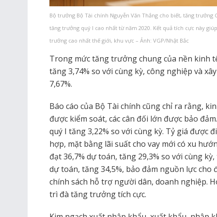
Bộ trưởng Bộ Tài chính Nguyễn Văn Thắng cho biết, tăng trưởng G
tăng trưởng quý I cao nhất từ năm 2020. Kết quả tích cực này gi
trưởng cao nhất thế giới, khu vực – Ảnh: VGP/Nhật Bắc
Trong mức tăng trưởng chung của nền kinh tế,
tăng 3,74% so với cùng kỳ, công nghiệp và xây
7,67%.
Báo cáo của Bộ Tài chính cũng chỉ ra rằng, kin
được kiểm soát, các cân đối lớn được bảo đảm.
quý I tăng 3,22% so với cùng kỳ. Tỷ giá được 
hợp, mặt bằng lãi suất cho vay mới có xu hư
đạt 36,7% dự toán, tăng 29,3% so với cùng kỳ,
dự toán, tăng 34,5%, bảo đảm nguồn lực cho đầ
chính sách hỗ trợ người dân, doanh nghiệp. H
trì đà tăng trưởng tích cực.
Kim ngạch xuất nhập khẩu, xuất khẩu, nhập kh