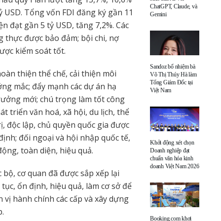
ChatGPT, Claude, và
 tỷ USD. Tổng vốn FDI đăng ký gần 11
Gemini
ện đạt gần 5 tỷ USD, tăng 7,2%. Các
g thực được bảo đảm; bội chi, nợ
ược kiểm soát tốt.
Sandoz bổ nhiệm bà
oàn thiện thể chế, cải thiện môi
Võ Thị Thúy Hà làm
Tổng Giám Đốc tại
ướng mắc; đẩy mạnh các dự án hạ
Việt Nam
rưởng mới; chú trọng làm tốt công
át triển văn hoá, xã hội, du lịch, thể
rị, độc lập, chủ quyền quốc gia được
định; đối ngoại và hội nhập quốc tế,
Khởi động xét chọn
động, toàn diện, hiệu quả.
Doanh nghiệp đạt
chuẩn văn hóa kinh
doanh Việt Nam 2026
 bộ, cơ quan đã được sắp xếp lại
ục, ổn định, hiệu quả, làm cơ sở để
n vị hành chính các cấp và xây dựng
p.
Booking.com khơi