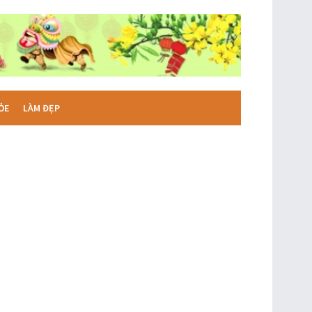
ỎE
LÀM ĐẸP