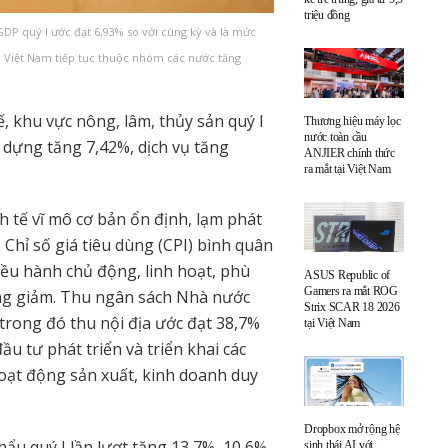
triệu đồng
DP quý I ước đạt 6,93% so với cùng kỳ và là mức
úp Việt Nam tiếp tục thuộc nhóm các nước tăng
 khu vực nông, lâm, thủy sản quý I
Thương hiệu máy lọc
nước toàn cầu
 dựng tăng 7,42%, dịch vụ tăng
ANJIER chính thức
ra mắt tại Việt Nam
h tế vĩ mô cơ bản ổn định, lạm phát
 Chỉ số giá tiêu dùng (CPI) bình quân
điều hành chủ động, linh hoạt, phù
ASUS Republic of
Gamers ra mắt ROG
ớng giảm. Thu ngân sách Nhà nước
Strix SCAR 18 2026
 trong đó thu nội địa ước đạt 38,7%
tại Việt Nam
u tư phát triển và triển khai các
oạt động sản xuất, kinh doanh duy
Dropbox mở rộng hệ
ẩu quý I lần lượt tăng 13,7%, 10,6%
sinh thái AI với