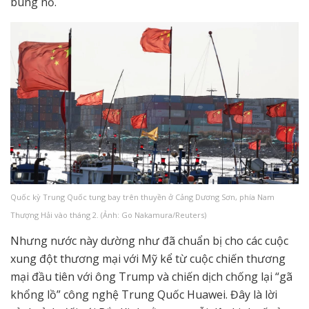
bùng nổ.
Quốc kỳ Trung Quốc tung bay trên thuyền ở Cảng Dương Sơn, phía Nam
Thượng Hải vào tháng 2. (Ảnh: Go Nakamura/Reuters)
Nhưng nước này dường như đã chuẩn bị cho các cuộc
xung đột thương mại với Mỹ kể từ cuộc chiến thương
mại đầu tiên với ông Trump và chiến dịch chống lại “gã
khổng lồ” công nghệ Trung Quốc Huawei. Đây là lời