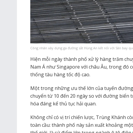
Công nhân xây dựng ga đường sắt Hùng An kết nối với Sân bay quố
Hiện mỗi ngày thành phố xử lý hàng trăm chu
Nam Á như Singapore với châu Âu, trong đó c
thống tàu hàng tốc độ cao.
Một trong những ưu thế lớn của tuyến đường 
chuyển từ 10 đến 20 ngày so với đường biển 
hóa đáng kể thủ tục hải quan.
Không chỉ có vị trí chiến lược, Trùng Khánh c
toàn cầu: thành phố này sản xuất khoảng một 
thế giới, là cứ điểm lớn trong ngành ô tô điệ