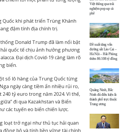
Việt thông qua trải
nghiệm pop-up cà
phê
g Quốc khi phát triển Trùng Khánh
ang đậm tính địa chính trị.
 thống Donald Trump đã làm nổi bật
Đề xuất tăng vốn
 hải quốc tế chịu ảnh hưởng phương
đường sắt Lào Cai –
Hà Nội – Hải Phòng
acca. Đại dịch Covid-19 càng làm rõ
thêm 86.108 tỷ đồng
g biển.
một số lô hàng của Trung Quốc từng
 Nga ngày càng tiềm ẩn nhiều rủi ro,
Quảng Ninh, Bắc
240 tỷ euro trong năm 2024. Vì thế,
Ninh đủ điều kiện là
thành phố trực thuộc
 giữa” đi qua Kazakhstan và Biển
Trung ương
 các tuyến eo biển chiến lược.
 loạt trở ngại như thủ tục hải quan
ưa đồng bộ và tính bền vững tài chính