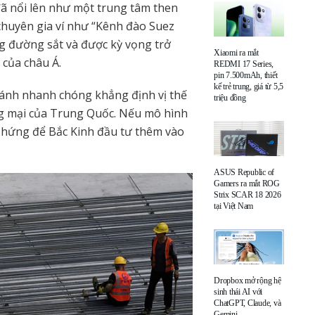
ã nổi lên như một trung tâm then
chuyên gia ví như “Kênh đào Suez
g đường sắt và được kỳ vọng trở
Xiaomi ra mắt
 của châu Á.
REDMI 17 Series,
pin 7.500mAh, thiết
kế trẻ trung, giá từ 5,5
ánh nhanh chóng khẳng định vị thế
triệu đồng
ng mại của Trung Quốc. Nếu mô hình
m hứng để Bắc Kinh đầu tư thêm vào
ASUS Republic of
Gamers ra mắt ROG
Strix SCAR 18 2026
tại Việt Nam
Dropbox mở rộng hệ
sinh thái AI với
ChatGPT, Claude, và
Gemini