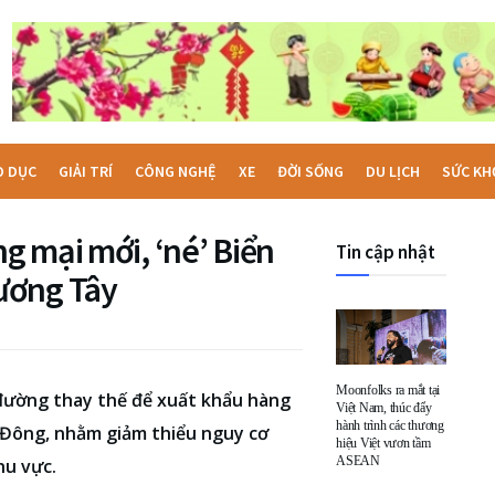
O DỤC
GIẢI TRÍ
CÔNG NGHỆ
XE
ĐỜI SỐNG
DU LỊCH
SỨC KH
g mại mới, ‘né’ Biển
Tin cập nhật
ương Tây
Moonfolks ra mắt tại
đường thay thế để xuất khẩu hàng
Việt Nam, thúc đẩy
hành trình các thương
 Đông, nhằm giảm thiểu nguy cơ
hiệu Việt vươn tầm
ASEAN
hu vực.