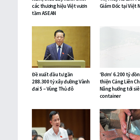
các thương hiệu Việt vươn
Giám Đốc tại Việt
tầm ASEAN
Đề xuất đầu tư gần
‘Bơm’ 6.200 tỷ đồ
288.300 tỷ xây đường Vành
thiện Cảng Liên Ch
đai 5 – Vùng Thủ đô
Nẵng hướng tới si
container