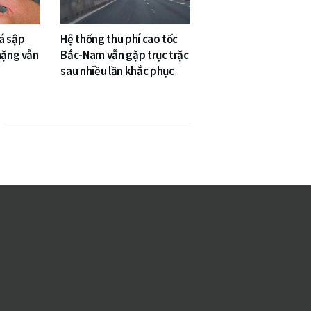
á sập
Hệ thống thu phí cao tốc
nặng vẫn
Bắc-Nam vẫn gặp trục trặc
sau nhiều lần khắc phục