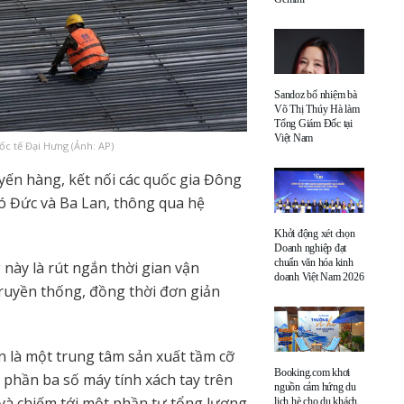
Sandoz bổ nhiệm bà
Võ Thị Thúy Hà làm
Tổng Giám Đốc tại
Việt Nam
c tế Đại Hưng (Ảnh: AP)
yến hàng, kết nối các quốc gia Đông
ó Đức và Ba Lan, thông qua hệ
Khởi động xét chọn
Doanh nghiệp đạt
chuẩn văn hóa kinh
này là rút ngắn thời gian vận
doanh Việt Nam 2026
truyền thống, đồng thời đơn giản
òn là một trung tâm sản xuất tầm cỡ
Booking.com khơi
phần ba số máy tính xách tay trên
nguồn cảm hứng du
n và chiếm tới một phần tư tổng lượng
lịch hè cho du khách