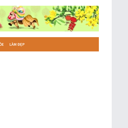
ỎE
LÀM ĐẸP