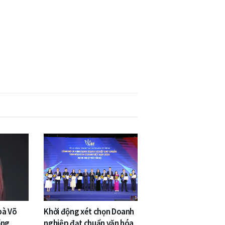
bà Võ
Khởi động xét chọn Doanh
ổng
nghiệp đạt chuẩn văn hóa