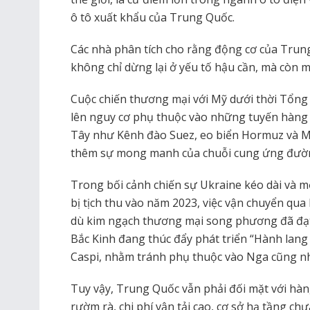
ô tô xuất khẩu của Trung Quốc.
Các nhà phân tích cho rằng động cơ của Trun
không chỉ dừng lại ở yếu tố hậu cần, mà còn m
Cuộc chiến thương mại với Mỹ dưới thời Tổng
lên nguy cơ phụ thuộc vào những tuyến hàng
Tây như Kênh đào Suez, eo biển Hormuz và Mal
thêm sự mong manh của chuỗi cung ứng đườn
Trong bối cảnh chiến sự Ukraine kéo dài và 
bị tịch thu vào năm 2023, việc vận chuyển qua
dù kim ngạch thương mại song phương đã đạt 
Bắc Kinh đang thúc đẩy phát triển “Hành lang
Caspi, nhằm tránh phụ thuộc vào Nga cũng như
Tuy vậy, Trung Quốc vẫn phải đối mặt với hàng
rườm rà, chi phí vận tải cao, cơ sở hạ tầng ch