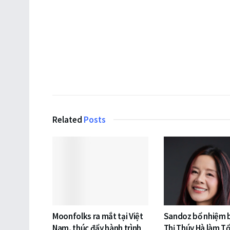
Related
Posts
Moonfolks ra mắt tại Việt
Sandoz bổ nhiệm 
Nam, thúc đẩy hành trình
Thị Thúy Hà làm T