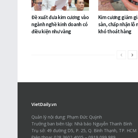
Đề xuất đưa kim cương vào
Kim cương giảm gi
ngành nghề kinh doanh có
sàn, chấp nhận lỗ 
điều kiện như vàng
khó thoát hàng
VietDaily.vn
Quản lý nội dung: Phạm Đức Quỳnh
Trưởng ban biên tập: Nhà báo Nguyễn Thanh Bình
Trụ sở: 49 đường D5, P. 25, Q. Bình Thạnh, TP. HCM
Điện thoại: 028 3602 4005 – 0919 099 989