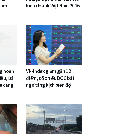
 Nam
kinh doanh Việt Nam 2026
ng hoàn
VN-Index giảm gần 12
iểu, Đà
điểm, cổ phiếu DGC bất
êu cảng
ngờ tăng kịch biên độ