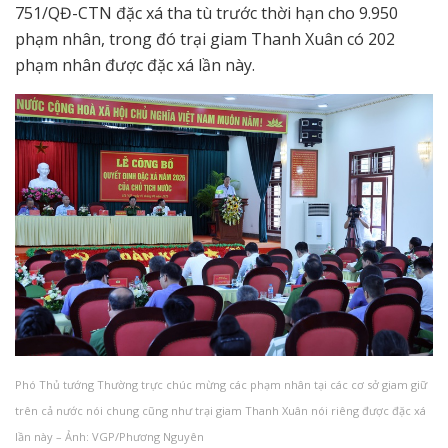
751/QĐ-CTN đặc xá tha tù trước thời hạn cho 9.950
phạm nhân, trong đó trại giam Thanh Xuân có 202
phạm nhân được đặc xá lần này.
Phó Thủ tướng Thường trực chúc mừng các phạm nhân tại các cơ sở giam giữ
trên cả nước nói chung cũng như trại giam Thanh Xuân nói riêng được đặc xá
lần này – Ảnh: VGP/Phương Nguyên