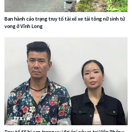
Ban hành cáo trạng truy tố tài xế xe tải tông nữ sinh tử
vong ở Vĩnh Long
Truy tố 65 bị can trong vụ ‘đại án’ xảy ra tại Viện Pháp y