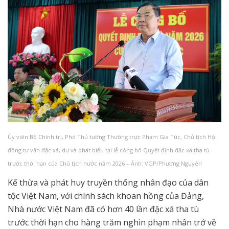
Ủy viên Bộ Chính trị, Phó Thủ tướng Thường trực Phạm Gia Túc, Chủ tịch Hội
đồng tư vấn đặc xá, dự và phát biểu tại lễ công bố Quyết định đặc xá tha tù
trước thời hạn của Chủ tịch nước năm 2026 – Ảnh: VGP/Phương Nguyên
Kế thừa và phát huy truyền thống nhân đạo của dân
tộc Việt Nam, với chính sách khoan hồng của Đảng,
Nhà nước Việt Nam đã có hơn 40 lần đặc xá tha tù
trước thời hạn cho hàng trăm nghìn phạm nhân trở về