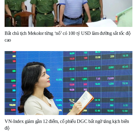
Bắt chủ tịch Mekolor từng ‘nổ’ có 100 tỷ USD làm đường sắt tốc độ
cao
VN-Index giảm gần 12 điểm, cổ phiếu DGC bất ngờ tăng kịch biên
độ