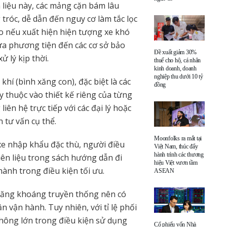
n liệu này, các mảng cặn bám lâu
 tróc, dễ dẫn đến nguy cơ làm tắc lọc
 nếu xuất hiện hiện tượng xe khó
ưa phương tiện đến các cơ sở bảo
Đề xuất giảm 30%
 lý kịp thời.
thuế cho hộ, cá nhân
kinh doanh, doanh
nghiệp thu dưới 10 tỷ
hí (bình xăng con), đặc biệt là các
đồng
ùy thuộc vào thiết kế riêng của từng
n hệ trực tiếp với các đại lý hoặc
 tư vấn cụ thể.
Moonfolks ra mắt tại
xe nhập khẩu đặc thù, người điều
Việt Nam, thúc đẩy
hành trình các thương
iên liệu trong sách hướng dẫn đi
hiệu Việt vươn tầm
ành trong điều kiện tối ưu.
ASEAN
i xăng khoáng truyền thống nên có
 vận hành. Tuy nhiên, với tỉ lệ phối
không lớn trong điều kiện sử dụng
Cổ phiếu vốn Nhà