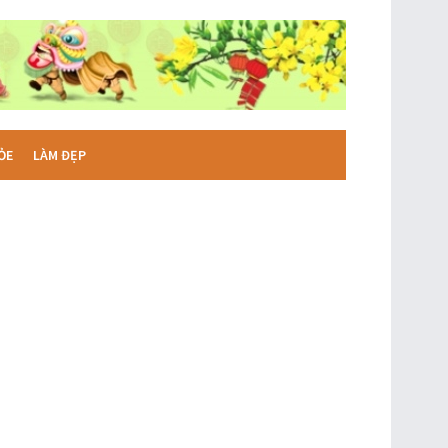
ỎE
LÀM ĐẸP