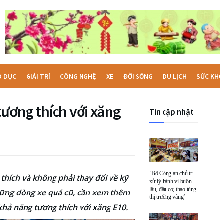
O DỤC
GIẢI TRÍ
CÔNG NGHỆ
XE
ĐỜI SỐNG
DU LỊCH
SỨC KH
tương thích với xăng
Tin cập nhật
‘Bộ Công an chủ trì
thích và không phải thay đổi về kỹ
xử lý hành vi buôn
lậu, đầu cơ, thao túng
những dòng xe quá cũ, cần xem thêm
thị trường vàng’
hả năng tương thích với xăng E10.