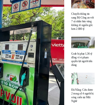
Chuyển thông tin
sang Bộ Công an với
7 cá nhân bán vàng
không rõ nguồn gốc
hơn 2.000 tỷ
Grab bị phạt 1,36 tỷ
đồng vì vi phạm
quyền lợi người tiêu
dùng
Đà Nẵng: Cứu được
2 trong số 4 người bị
sóng cuốn tại Mũi
Nghê