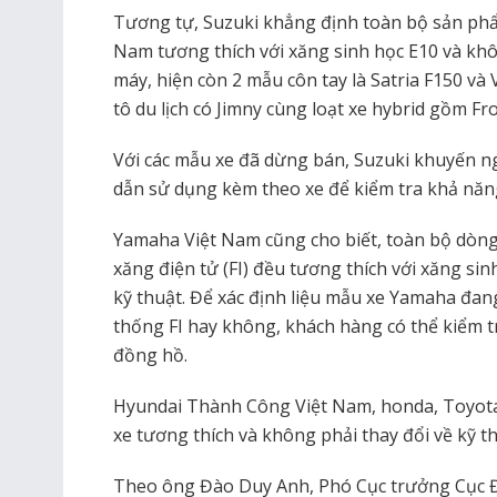
Tương tự, Suzuki khẳng định toàn bộ sản phẩ
Nam tương thích với xăng sinh học E10 và khôn
máy, hiện còn 2 mẫu côn tay là Satria F150 và
tô du lịch có Jimny cùng loạt xe hybrid gồm Fro
Với các mẫu xe đã dừng bán, Suzuki khuyến 
dẫn sử dụng kèm theo xe để kiểm tra khả năng
Yamaha Việt Nam cũng cho biết, toàn bộ dòng
xăng điện tử (FI) đều tương thích với xăng sin
kỹ thuật. Để xác định liệu mẫu xe Yamaha đang
thống FI hay không, khách hàng có thể kiểm tr
đồng hồ.
Hyundai Thành Công Việt Nam, honda, Toyota
xe tương thích và không phải thay đổi về kỹ th
Theo ông Đào Duy Anh, Phó Cục trưởng Cục Đ