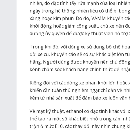
nhiên, do đặc tính tẩy rửa mạnh của loại nhiê
ngày trong hệ thống nhiên liệu có thể bị bong
xăng hoặc kim phun. Do đó, VAMM khuyến cáo
khởi động hoặc giảm công suất, chủ xe nên đ
dưỡng ủy quyền để được kỹ thuật viên hỗ trợ xử
Trong khi đó, với dòng xe sử dụng bộ chế hòa k
đời xe cũ, khuyến cáo sẽ có sự khác biệt lớn t
hãng. Người dùng được khuyên nên chủ động liê
kênh chăm sóc khách hàng chính thức để nhận
Riêng đối với các dòng xe phân khối lớn hoặc 
khiển cần tuân thủ nghiêm ngặt chỉ dẫn về nh
kèm từ nhà sản xuất để đảm bảo xe luôn vận h
Về mặt kỹ thuật, ethanol có đặc tính khác vớ
thể tạo ra một số khác biệt nhỏ trong cảm nhận
trộn ở mức E10, các thay đổi này nhìn chung 