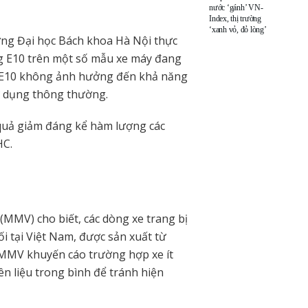
nước ‘gánh’ VN-
Index, thị trường
‘xanh vỏ, đỏ lòng’
ng Đại học Bách khoa Hà Nội thực
g E10 trên một số mẫu xe máy đang
g E10 không ảnh hưởng đến khả năng
sử dụng thông thường.
 quả giảm đáng kể hàm lượng các
HC.
(MMV) cho biết, các dòng xe trang bị
i tại Việt Nam, được sản xuất từ
 MMV khuyến cáo trường hợp xe ít
ên liệu trong bình để tránh hiện