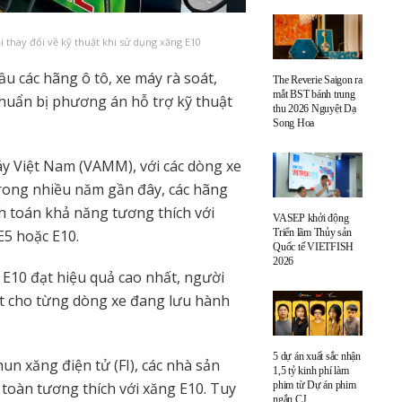
 thay đổi về kỹ thuật khi sử dụng xăng E10
 các hãng ô tô, xe máy rà soát,
The Reverie Saigon ra
mắt BST bánh trung
huẩn bị phương án hỗ trợ kỹ thuật
thu 2026 Nguyệt Dạ
Song Hoa
áy Việt Nam (VAMM), với các dòng xe
rong nhiều năm gần đây, các hãng
nh toán khả năng tương thích với
VASEP khởi động
Triển lãm Thủy sản
E5 hoặc E10.
Quốc tế VIETFISH
2026
E10 đạt hiệu quả cao nhất, người
ệt cho từng dòng xe đang lưu hành
5 dự án xuất sắc nhận
n xăng điện tử (FI), các nhà sản
1,5 tỷ kinh phí làm
phim từ Dự án phim
 toàn tương thích với xăng E10. Tuy
ngắn CJ