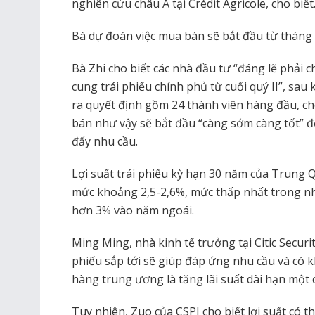
nghiên cứu châu Á tại Crédit Agricole, cho biết
Bà dự đoán việc mua bán sẽ bắt đầu từ tháng 
Bà Zhi cho biết các nhà đầu tư “đáng lẽ phải 
cung trái phiếu chính phủ từ cuối quý II”, sau
ra quyết định gồm 24 thành viên hàng đầu, cho
bán như vậy sẽ bắt đầu “càng sớm càng tốt” để 
đẩy nhu cầu.
Lợi suất trái phiếu kỳ hạn 30 năm của Trung Qu
mức khoảng 2,5-2,6%, mức thấp nhất trong nh
hơn 3% vào năm ngoái.
Ming Ming, nhà kinh tế trưởng tại Citic Securit
phiếu sắp tới sẽ giúp đáp ứng nhu cầu và có 
hàng trung ương là tăng lãi suất dài hạn một 
Tuy nhiên, Zuo của CSPI cho biết lợi suất có t