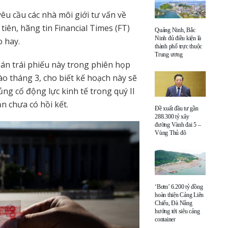
 cầu các nhà môi giới tư vấn về
tiên, hãng tin Financial Times (FT)
Quảng Ninh, Bắc
Ninh đủ điều kiện là
o hay.
thành phố trực thuộc
Trung ương
n trái phiếu này trong phiên họp
o tháng 3, cho biết kế hoạch này sẽ
ủng cố động lực kinh tế trong quý II
n chưa có hồi kết.
Đề xuất đầu tư gần
288.300 tỷ xây
đường Vành đai 5 –
Vùng Thủ đô
‘Bơm’ 6.200 tỷ đồng
hoàn thiện Cảng Liên
Chiểu, Đà Nẵng
hướng tới siêu cảng
container