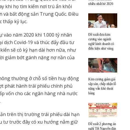
nhiều nhất hè 2026
y khi họ tìm kiếm nơi trú ẩn khỏi
n và bất động sản Trung Quốc. Điều
 thấp kỷ lục.
ự vào năm 2020 khi 1.000 tỷ nhân
Đề xuất đưa kim
cương vào ngành
i dịch Covid-19 và thúc đẩy đầu tư
nghề kinh doanh có
điều kiện như vàng
 kiến sẽ có kỳ hạn dài hơn nữa, như
thời giảm bớt gánh nặng nợ nần của
 thông thường ở chỗ số tiền huy động
Kim cương giảm giá
sập sàn, chấp nhận lỗ
đợt phát hành trái phiếu chính phủ
nặng vẫn khó thoát
 cấp vốn cho các ngân hàng nhà nước
hàng
.
oản trên thị trường trái phiếu dài hạn
ầu tư trước đây có xu hướng nắm giữ
Đề xuất 2 phương án
nghỉ Tết Nguyên đán