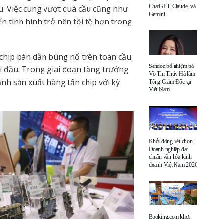
ChatGPT, Claude, và
u. Việc cung vượt quá cầu cũng như
Gemini
n tình hình trở nên tồi tệ hơn trong
chip bán dẫn bùng nổ trên toàn cầu
Sandoz bổ nhiệm bà
i đầu. Trong giai đoạn tăng trưởng
Võ Thị Thúy Hà làm
nh sản xuất hàng tấn chip với kỳ
Tổng Giám Đốc tại
Việt Nam
Khởi động xét chọn
Doanh nghiệp đạt
chuẩn văn hóa kinh
doanh Việt Nam 2026
Booking.com khơi