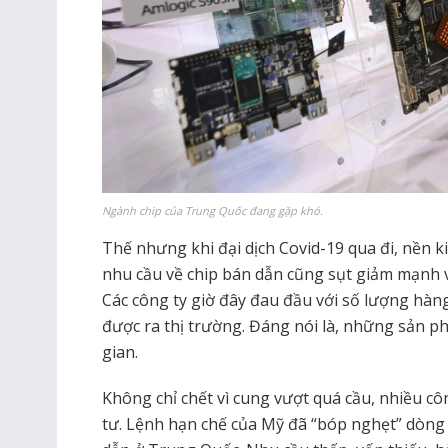
Ngành chip của Trung Quốc đang gặp khó.
Thế nhưng khi đại dịch Covid-19 qua đi, nền ki
nhu cầu về chip bán dẫn cũng sụt giảm mạnh 
Các công ty giờ đây đau đầu với số lượng hà
được ra thị trường. Đáng nói là, những sản ph
gian.
Không chỉ chết vì cung vượt quá cầu, nhiều côn
tư. Lệnh hạn chế của Mỹ đã “bóp nghẹt” dòng 