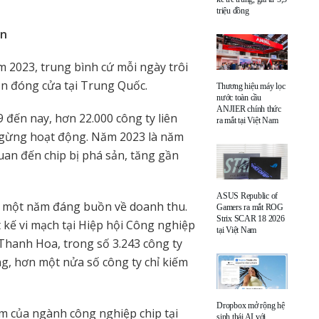
triệu đồng
ẫn
 2023, trung bình cứ mỗi ngày trôi
dẫn đóng cửa tại Trung Quốc.
Thương hiệu máy lọc
nước toàn cầu
ANJIER chính thức
9 đến nay, hơn 22.000 công ty liên
ra mắt tại Việt Nam
 ngừng hoạt động. Năm 2023 là năm
quan đến chip bị phá sản, tăng gần
ASUS Republic of
a một năm đáng buồn về doanh thu.
Gamers ra mắt ROG
Strix SCAR 18 2026
kế vi mạch tại Hiệp hội Công nghiệp
tại Việt Nam
 Thanh Hoa, trong số 3.243 công ty
g, hơn một nửa số công ty chỉ kiếm
Dropbox mở rộng hệ
m của ngành công nghiệp chip tại
sinh thái AI với