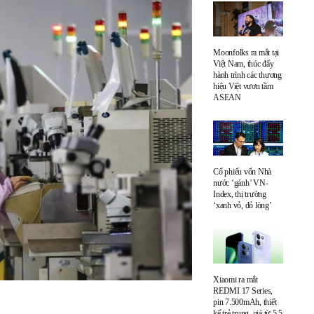
Moonfolks ra mắt tại
Việt Nam, thúc đẩy
hành trình các thương
hiệu Việt vươn tầm
ASEAN
Cổ phiếu vốn Nhà
nước ‘gánh’ VN-
Index, thị trường
‘xanh vỏ, đỏ lòng’
Xiaomi ra mắt
REDMI 17 Series,
pin 7.500mAh, thiết
kế trẻ trung, giá từ 5,5