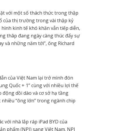
t với một số thách thức trong thập
 của thị trường trong vài thập kỷ
h hình kinh tế khó khăn vẫn tiếp diễn,
ống thâp đang ngày càng thúc đẩy sự
ay và những năm tới”, ông Richard
ẫn của Việt Nam lại trở mình đón
ung Quốc + 1” cùng với nhiều lợi thế
lao động dồi dào và cơ sở hạ tầng
 nhiều “ông lớn” trong ngành chip
ác với nhà lắp ráp iPad BYD của
ản phẩm (NPI) sang Việt Nam. NPI