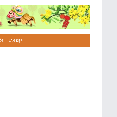
ỎE
LÀM ĐẸP