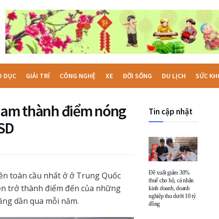
O DỤC
GIẢI TRÍ
CÔNG NGHỆ
XE
ĐỜI SỐNG
DU LỊCH
SỨC KH
 Nam thành điểm nóng
Tin cập nhật
USD
Đề xuất giảm 30%
ên toàn cầu nhất ở ở Trung Quốc
thuế cho hộ, cá nhân
 lên trở thành điểm đến của những
kinh doanh, doanh
nghiệp thu dưới 10 tỷ
tăng dần qua mỗi năm.
đồng