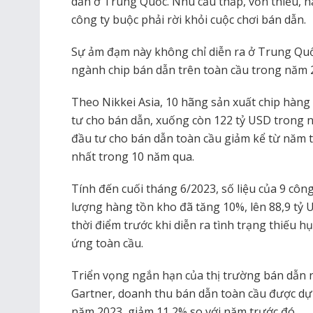
dẫn ở Trung Quốc. Nhu cầu thấp, vốn thiếu, h
công ty buộc phải rời khỏi cuộc chơi bán dẫn.
Sự ảm đạm này không chỉ diễn ra ở Trung Qu
ngành chip bán dẫn trên toàn cầu trong năm 
Theo Nikkei Asia, 10 hãng sản xuất chip hàng
tư cho bán dẫn, xuống còn 122 tỷ USD trong 
đầu tư cho bán dẫn toàn cầu giảm kể từ năm t
nhất trong 10 năm qua.
Tính đến cuối tháng 6/2023, số liệu của 9 công
lượng hàng tồn kho đã tăng 10%, lên 88,9 tỷ 
thời điểm trước khi diễn ra tình trạng thiếu 
ứng toàn cầu.
Triển vọng ngắn hạn của thị trường bán dẫn 
Gartner, doanh thu bán dẫn toàn cầu được dự
năm 2023, giảm 11,2% so với năm trước đó.